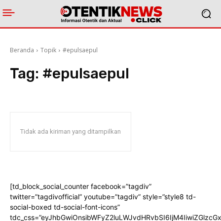
Beranda
Topik
#epulsaepul
Tag:
#epulsaepul
Tidak ada kiriman yang ditampilkan
[td_block_social_counter facebook=”tagdiv”
twitter=”tagdivofficial” youtube=”tagdiv” style=”style8 td-
social-boxed td-social-font-icons”
tdc_css=”eyJhbGwiOnsibWFyZ2luLWJvdHRvbSI6IjM4IiwiZGlz