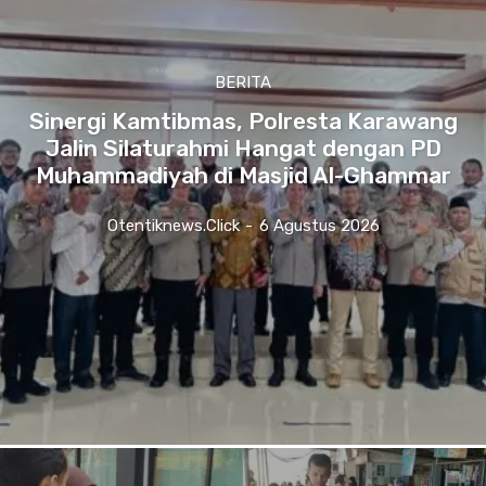
BERITA
Sinergi Kamtibmas, Polresta Karawang
Jalin Silaturahmi Hangat dengan PD
Muhammadiyah di Masjid Al-Ghammar
Otentiknews.click
-
6 Agustus 2026