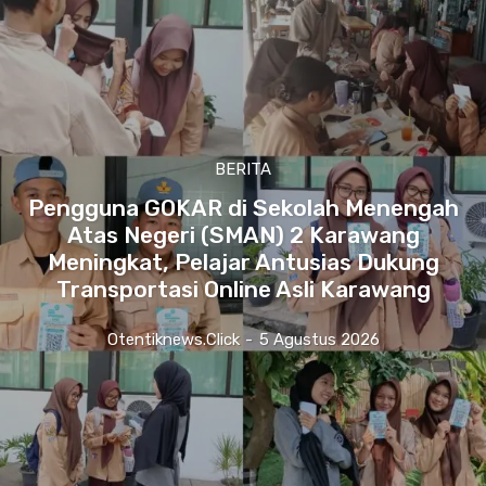
BERITA
Pengguna GOKAR di Sekolah Menengah
Atas Negeri (SMAN) 2 Karawang
Meningkat, Pelajar Antusias Dukung
Transportasi Online Asli Karawang
Otentiknews.click
-
5 Agustus 2026