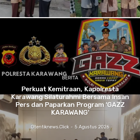
BERITA
Perkuat Kemitraan, Kapolresta
Karawang Silaturahmi Bersama Insan
Pers dan Paparkan Program ‘GAZZ
KARAWANG’
Otentiknews.click
-
5 Agustus 2026