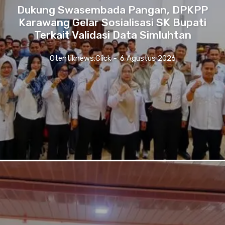
Dukung Swasembada Pangan, DPKPP
Karawang Gelar Sosialisasi SK Bupati
Terkait Validasi Data Simluhtan
Otentiknews.click
-
6 Agustus 2026