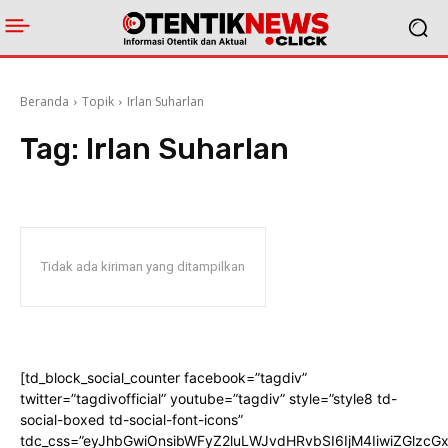
Beranda
Topik
Irlan Suharlan
Tag:
Irlan Suharlan
Tidak ada kiriman yang ditampilkan
[td_block_social_counter facebook=”tagdiv”
twitter=”tagdivofficial” youtube=”tagdiv” style=”style8 td-
social-boxed td-social-font-icons”
tdc_css=”eyJhbGwiOnsibWFyZ2luLWJvdHRvbSI6IjM4IiwiZGlz