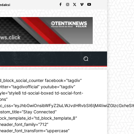
edaksi
d_block_social_counter facebook=”tagdiv”
itter=”tagdivofficial” youtube=”tagdiv”
yle=”style8 td-social-boxed td-social-font-
ons”
dc_css=”eyJhbGwiOnsibWFyZ2luLWJvdHRvbSI6IjM4IiwiZGlzcGxhe
stom_title=”Stay Connected”
ock_template_id=”td_block_template_8″
header_font_family=”712″
_header_font_transform=”uppercase”