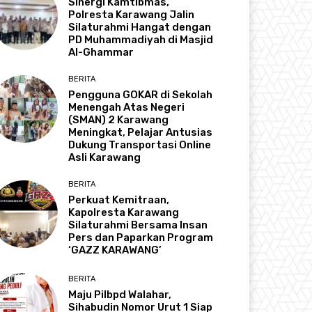
Sinergi Kamtibmas,
Polresta Karawang Jalin
Silaturahmi Hangat dengan
PD Muhammadiyah di Masjid
Al-Ghammar
BERITA
Pengguna GOKAR di Sekolah
Menengah Atas Negeri
(SMAN) 2 Karawang
Meningkat, Pelajar Antusias
Dukung Transportasi Online
Asli Karawang
BERITA
Perkuat Kemitraan,
Kapolresta Karawang
Silaturahmi Bersama Insan
Pers dan Paparkan Program
‘GAZZ KARAWANG’
BERITA
Maju Pilbpd Walahar,
Sihabudin Nomor Urut 1 Siap