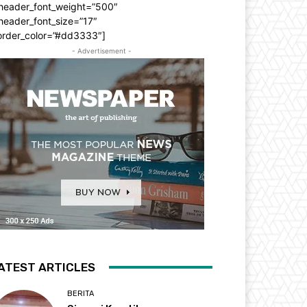
_header_font_weight=”500″
header_font_size=”17″
order_color=”#dd3333″]
- Advertisement -
ATEST ARTICLES
BERITA