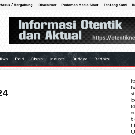
Masuk / Bergabung
Disclaimer
Pedoman Media Siber
Tentang Kami
R
tiwa
Polri
Bisnis
Industri
Budaya
Redaksi
[t
tw
24
st
ic
t
cu
bl
f_
f