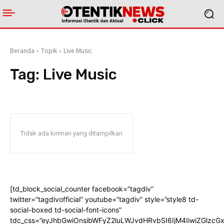
Beranda
Topik
Live Music
Tag:
Live Music
Tidak ada kiriman yang ditampilkan
[td_block_social_counter facebook=”tagdiv”
twitter=”tagdivofficial” youtube=”tagdiv” style=”style8 td-
social-boxed td-social-font-icons”
tdc_css=”eyJhbGwiOnsibWFyZ2luLWJvdHRvbSI6IjM4IiwiZGlz