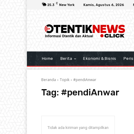
C
25.3
New York
Kamis, Agustus 6, 2026
Home
Berita
Ekonomi & Bisnis
Peris
Beranda
Topik
#pendiAnwar
Tag:
#pendiAnwar
Tidak ada kiriman yang ditampilkan