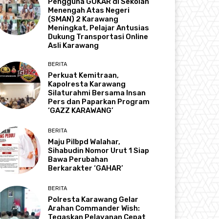
Pengguna GOKAR di Sekolah
Menengah Atas Negeri
(SMAN) 2 Karawang
Meningkat, Pelajar Antusias
Dukung Transportasi Online
Asli Karawang
BERITA
Perkuat Kemitraan,
Kapolresta Karawang
Silaturahmi Bersama Insan
Pers dan Paparkan Program
‘GAZZ KARAWANG’
BERITA
Maju Pilbpd Walahar,
Sihabudin Nomor Urut 1 Siap
Bawa Perubahan
Berkarakter ‘GAHAR’
BERITA
Polresta Karawang Gelar
Arahan Commander Wish:
Tegaskan Pelayanan Cepat