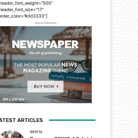
_header_font_weight=”500″
header_font_size=”17″
order_color=”#dd3333″]
- Advertisement -
ATEST ARTICLES
BERITA