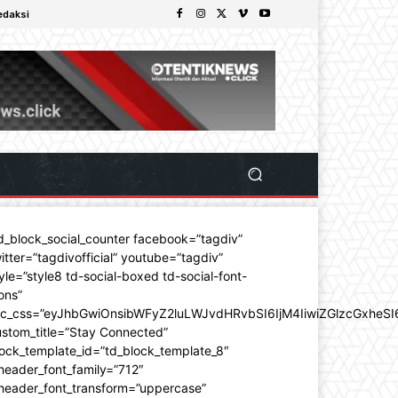
edaksi
d_block_social_counter facebook=”tagdiv”
itter=”tagdivofficial” youtube=”tagdiv”
yle=”style8 td-social-boxed td-social-font-
ons”
dc_css=”eyJhbGwiOnsibWFyZ2luLWJvdHRvbSI6IjM4IiwiZGlzcGxhe
stom_title=”Stay Connected”
ock_template_id=”td_block_template_8″
header_font_family=”712″
_header_font_transform=”uppercase”