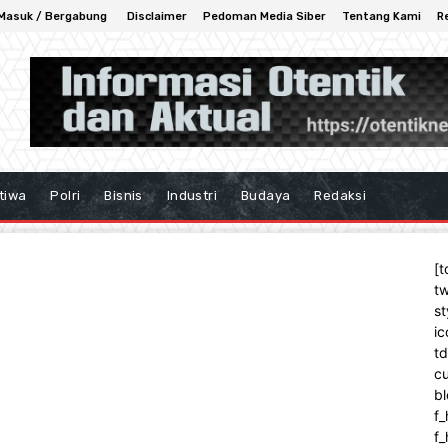
Masuk / Bergabung
Disclaimer
Pedoman Media Siber
Tentang Kami
R
tiwa
Polri
Bisnis
Industri
Budaya
Redaksi
[t
tw
st
ic
t
cu
bl
f_
f