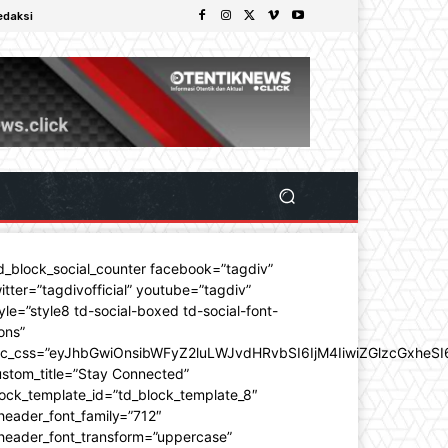
edaksi
d_block_social_counter facebook=”tagdiv”
itter=”tagdivofficial” youtube=”tagdiv”
yle=”style8 td-social-boxed td-social-font-
ons”
dc_css=”eyJhbGwiOnsibWFyZ2luLWJvdHRvbSI6IjM4IiwiZGlzcGxhe
stom_title=”Stay Connected”
ock_template_id=”td_block_template_8″
header_font_family=”712″
_header_font_transform=”uppercase”