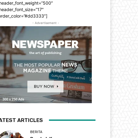
_header_font_weight=”500″
header_font_size=”17″
order_color=”#dd3333″]
- Advertisement -
ATEST ARTICLES
BERITA