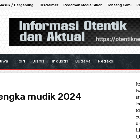
Masuk / Bergabung
Disclaimer
Pedoman Media Siber
Tentang Kami
R
tiwa
Polri
Bisnis
Industri
Budaya
Redaksi
[t
tw
lengka mudik 2024
st
ic
t
cu
bl
f_
f