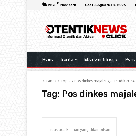
C
22.6
New York
Sabtu, Agustus 8, 2026
Home
Berita
Ekonomi & Bisnis
Peris
Beranda
Topik
Pos dinkes majalengka mudik 2024
Tag:
Pos dinkes maja
Tidak ada kiriman yang ditampilkan