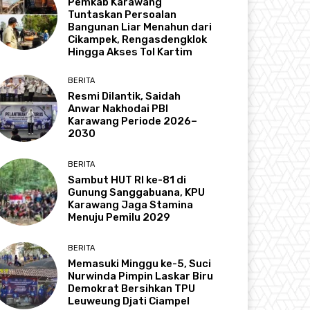
Pemkab Karawang
Tuntaskan Persoalan
Bangunan Liar Menahun dari
Cikampek, Rengasdengklok
Hingga Akses Tol Kartim
BERITA
Resmi Dilantik, Saidah
Anwar Nakhodai PBI
Karawang Periode 2026–
2030
BERITA
Sambut HUT RI ke-81 di
Gunung Sanggabuana, KPU
Karawang Jaga Stamina
Menuju Pemilu 2029
BERITA
Memasuki Minggu ke-5, Suci
Nurwinda Pimpin Laskar Biru
Demokrat Bersihkan TPU
Leuweung Djati Ciampel