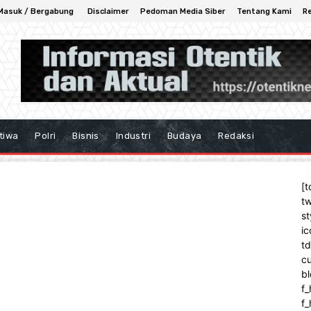
Masuk / Bergabung
Disclaimer
Pedoman Media Siber
Tentang Kami
R
tiwa
Polri
Bisnis
Industri
Budaya
Redaksi
[t
tw
st
ic
t
cu
bl
f_
f