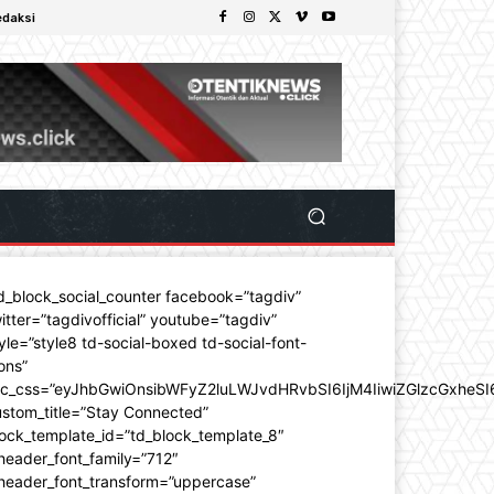
edaksi
d_block_social_counter facebook=”tagdiv”
itter=”tagdivofficial” youtube=”tagdiv”
yle=”style8 td-social-boxed td-social-font-
ons”
dc_css=”eyJhbGwiOnsibWFyZ2luLWJvdHRvbSI6IjM4IiwiZGlzcGxhe
stom_title=”Stay Connected”
ock_template_id=”td_block_template_8″
header_font_family=”712″
_header_font_transform=”uppercase”