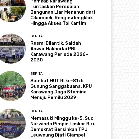
Pemkab Karawang
Tuntaskan Persoalan
Bangunan Liar Menahun dari
Cikampek, Rengasdengklok
Hingga Akses Tol Kartim
BERITA
Resmi Dilantik, Saidah
Anwar Nakhodai PBI
Karawang Periode 2026–
2030
BERITA
Sambut HUT RI ke-81 di
Gunung Sanggabuana, KPU
Karawang Jaga Stamina
Menuju Pemilu 2029
BERITA
Memasuki Minggu ke-5, Suci
Nurwinda Pimpin Laskar Biru
Demokrat Bersihkan TPU
Leuweung Djati Ciampel