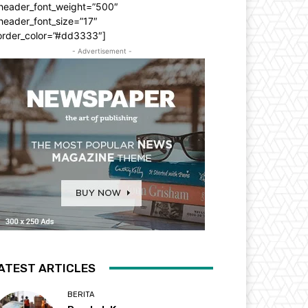
_header_font_weight=”500″
header_font_size=”17″
order_color=”#dd3333″]
- Advertisement -
ATEST ARTICLES
BERITA