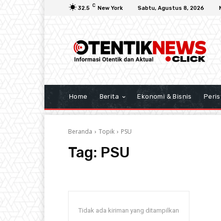
C
32.5
New York
Sabtu, Agustus 8, 2026
Home
Berita
Ekonomi & Bisnis
Peris
Beranda
Topik
PSU
Tag:
PSU
Tidak ada kiriman yang ditampilkan