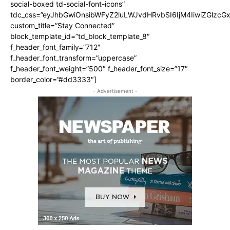
social-boxed td-social-font-icons”
tdc_css=”eyJhbGwiOnsibWFyZ2luLWJvdHRvbSI6IjM4IiwiZGlz
custom_title=”Stay Connected”
block_template_id=”td_block_template_8″
f_header_font_family=”712″
f_header_font_transform=”uppercase”
f_header_font_weight=”500″ f_header_font_size=”17″
border_color=”#dd3333″]
- Advertisement -