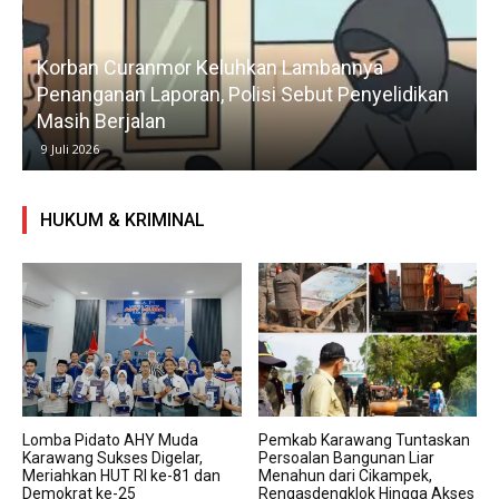
Korban Curanmor Keluhkan Lambannya
Penanganan Laporan, Polisi Sebut Penyelidikan
Masih Berjalan
9 Juli 2026
HUKUM & KRIMINAL
Lomba Pidato AHY Muda
Pemkab Karawang Tuntaskan
Karawang Sukses Digelar,
Persoalan Bangunan Liar
Meriahkan HUT RI ke-81 dan
Menahun dari Cikampek,
Demokrat ke-25
Rengasdengklok Hingga Akses