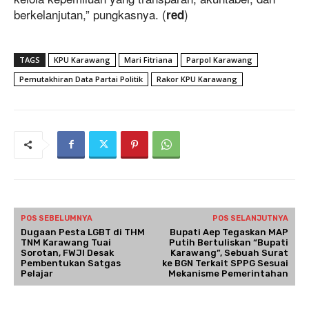
berkelanjutan,” pungkasnya. (
)
red
TAGS
KPU Karawang
Mari Fitriana
Parpol Karawang
Pemutakhiran Data Partai Politik
Rakor KPU Karawang
POS SEBELUMNYA
POS SELANJUTNYA
Dugaan Pesta LGBT di THM
Bupati Aep Tegaskan MAP
TNM Karawang Tuai
Putih Bertuliskan “Bupati
Sorotan, FWJI Desak
Karawang”, Sebuah Surat
Pembentukan Satgas
ke BGN Terkait SPPG Sesuai
Pelajar
Mekanisme Pemerintahan