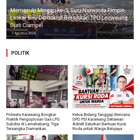
Memasuki Minggu ke-5, Suci Nurwinda Pimpin
R
Laskar Biru Demokrat Bersihkan TPU Leuweung
Djati Ciampel
7 Agustus 2026
POLITIK
Polresta Karawang Bongkar
Ketua Bidang Tanggap Bencana
Praktik Pengoplosan Gas LPG
DPD PSI Karawang Setiawan
Subdisi di Lemahabang, Tiga
Adriell Salurkan Bantuan Kursi
Tersangka Diamankan
Roda untuk Warga Batujaya