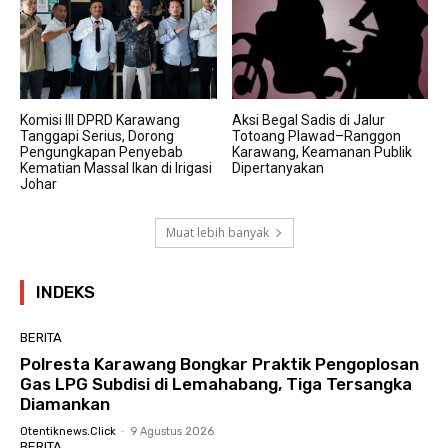
Komisi III DPRD Karawang
Aksi Begal Sadis di Jalur
Tanggapi Serius, Dorong
Totoang Plawad–Ranggon
Pengungkapan Penyebab
Karawang, Keamanan Publik
Kematian Massal Ikan di Irigasi
Dipertanyakan
Johar
Muat lebih banyak
INDEKS
BERITA
Polresta Karawang Bongkar Praktik Pengoplosan
Gas LPG Subdisi di Lemahabang, Tiga Tersangka
Diamankan
Otentiknews.click
-
9 Agustus 2026
BERITA