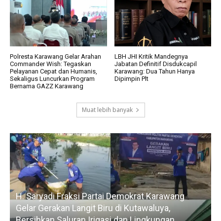
Polresta Karawang Gelar Arahan
LBH JHI Kritik Mandegnya
Commander Wish: Tegaskan
Jabatan Definitif Disdukcapil
Pelayanan Cepat dan Humanis,
Karawang: Dua Tahun Hanya
Sekaligus Luncurkan Program
Dipimpin Plt
Bernama GAZZ Karawang
Muat lebih banyak
Konsolidasi dan Bedah Dapil, Partai Nasdem
Karawang Genjot Konsolidasi Target
Pertahankan 7 Kursi di Tahun 2029
K