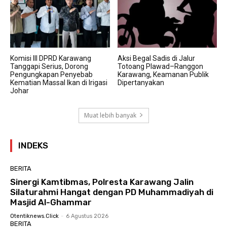
Komisi III DPRD Karawang
Aksi Begal Sadis di Jalur
Tanggapi Serius, Dorong
Totoang Plawad–Ranggon
Pengungkapan Penyebab
Karawang, Keamanan Publik
Kematian Massal Ikan di Irigasi
Dipertanyakan
Johar
Muat lebih banyak
INDEKS
BERITA
Sinergi Kamtibmas, Polresta Karawang Jalin
Silaturahmi Hangat dengan PD Muhammadiyah di
Masjid Al-Ghammar
Otentiknews.click
-
6 Agustus 2026
BERITA