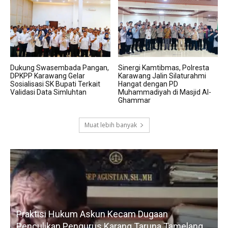
Dukung Swasembada Pangan,
Sinergi Kamtibmas, Polresta
DPKPP Karawang Gelar
Karawang Jalin Silaturahmi
Sosialisasi SK Bupati Terkait
Hangat dengan PD
Validasi Data Simluhtan
Muhammadiyah di Masjid Al-
Ghammar
Muat lebih banyak
Praktisi Hukum Askun Kecam Dugaan
Penculikan Pengurus Karang Taruna Tamelang,