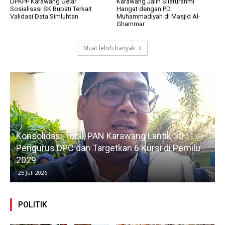
DPKPP Karawang Gelar
Karawang Jalin Silaturahmi
Sosialisasi SK Bupati Terkait
Hangat dengan PD
Validasi Data Simluhtan
Muhammadiyah di Masjid Al-
Ghammar
Muat lebih banyak
Konsolidasi Total, PAN Karawang Lantik 30
k
Pengurus DPC dan Targetkan 6 Kursi di Pemilu
G
2029
25 Juli 2026
POLITIK