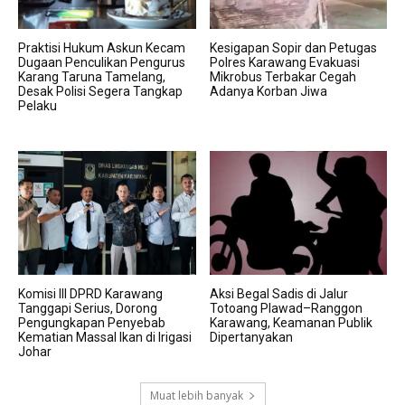
Praktisi Hukum Askun Kecam
Kesigapan Sopir dan Petugas
Dugaan Penculikan Pengurus
Polres Karawang Evakuasi
Karang Taruna Tamelang,
Mikrobus Terbakar Cegah
Desak Polisi Segera Tangkap
Adanya Korban Jiwa
Pelaku
Komisi III DPRD Karawang
Aksi Begal Sadis di Jalur
Tanggapi Serius, Dorong
Totoang Plawad–Ranggon
Pengungkapan Penyebab
Karawang, Keamanan Publik
Kematian Massal Ikan di Irigasi
Dipertanyakan
Johar
Muat lebih banyak