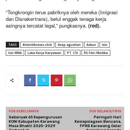
“Tongkrongin terus pabriknya oleh mereka (Imigrasi
dan Disnakertrans), betul enggak tenaga kerja
asingnya tercatat legal,” pungkasnya.
(red).
TAGS
#otentiknews.click
Asep agustian
Askun
Isin
Izin WNA
Laka Kerja Karyawan
PT. CSI
RS Fikri Medika
POS SEBELUMNYA
POS SELANJUTNYA
Sebanyak 65 Kepengurusan
Peringati Hari
KONI Kabupaten Karawang
Kesiapsiagaan Bencana,
Masa Bhakti 2025-2029
FPRB Karawang Gelar