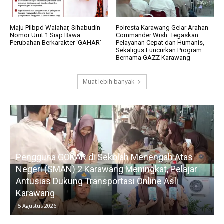
Maju Pilbpd Walahar, Sihabudin
Polresta Karawang Gelar Arahan
Nomor Urut 1 Siap Bawa
Commander Wish: Tegaskan
Perubahan Berkarakter ‘GAHAR’
Pelayanan Cepat dan Humanis,
Sekaligus Luncurkan Program
Bernama GAZZ Karawang
Muat lebih banyak
Pengguna GOKAR di Sekolah Menengah Atas
Negeri (SMAN) 2 Karawang Meningkat, Pelajar
Antusias Dukung Transportasi Online Asli
Karawang
5 Agustus 2026