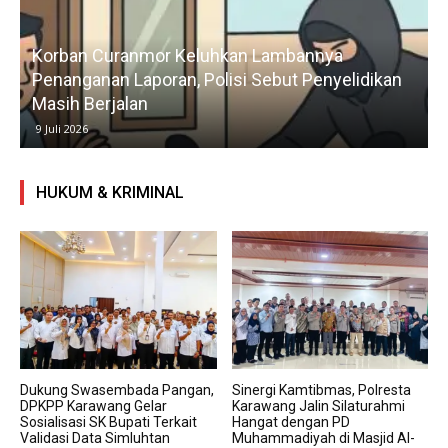
Korban Curanmor Keluhkan Lambannya
Penanganan Laporan, Polisi Sebut Penyelidikan
Masih Berjalan
9 Juli 2026
HUKUM & KRIMINAL
Dukung Swasembada Pangan,
Sinergi Kamtibmas, Polresta
DPKPP Karawang Gelar
Karawang Jalin Silaturahmi
Sosialisasi SK Bupati Terkait
Hangat dengan PD
Validasi Data Simluhtan
Muhammadiyah di Masjid Al-