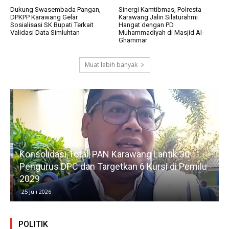
Dukung Swasembada Pangan,
Sinergi Kamtibmas, Polresta
DPKPP Karawang Gelar
Karawang Jalin Silaturahmi
Sosialisasi SK Bupati Terkait
Hangat dengan PD
Validasi Data Simluhtan
Muhammadiyah di Masjid Al-
Ghammar
Muat lebih banyak
Konsolidasi Total, PAN Karawang Lantik 30
k
Pengurus DPC dan Targetkan 6 Kursi di Pemilu
G
2029
25 Juli 2026
POLITIK