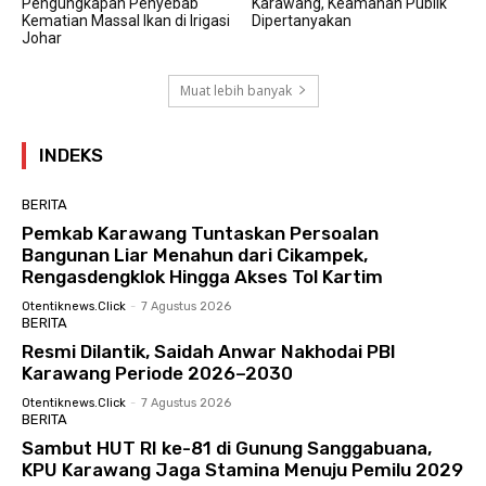
Pengungkapan Penyebab
Karawang, Keamanan Publik
Kematian Massal Ikan di Irigasi
Dipertanyakan
Johar
Muat lebih banyak
INDEKS
BERITA
Pemkab Karawang Tuntaskan Persoalan
Bangunan Liar Menahun dari Cikampek,
Rengasdengklok Hingga Akses Tol Kartim
Otentiknews.click
-
7 Agustus 2026
BERITA
Resmi Dilantik, Saidah Anwar Nakhodai PBI
Karawang Periode 2026–2030
Otentiknews.click
-
7 Agustus 2026
BERITA
Sambut HUT RI ke-81 di Gunung Sanggabuana,
KPU Karawang Jaga Stamina Menuju Pemilu 2029