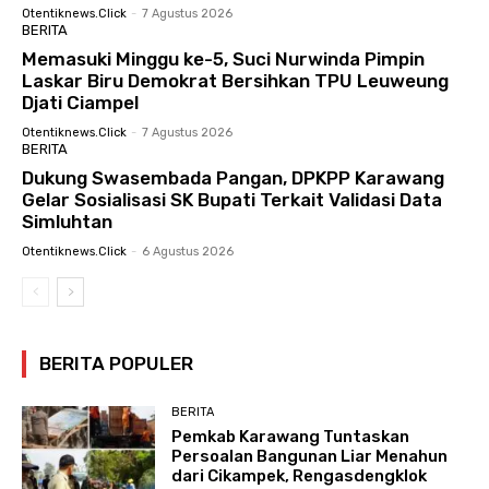
Otentiknews.click
-
7 Agustus 2026
BERITA
Memasuki Minggu ke-5, Suci Nurwinda Pimpin
Laskar Biru Demokrat Bersihkan TPU Leuweung
Djati Ciampel
Otentiknews.click
-
7 Agustus 2026
BERITA
Dukung Swasembada Pangan, DPKPP Karawang
Gelar Sosialisasi SK Bupati Terkait Validasi Data
Simluhtan
Otentiknews.click
-
6 Agustus 2026
BERITA POPULER
BERITA
Pemkab Karawang Tuntaskan
Persoalan Bangunan Liar Menahun
dari Cikampek, Rengasdengklok