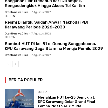
Bangunan Liar Menahun dari Cikampek,
Rengasdengklok Hingga Akses Tol Kartim
Otentiknews.click
-
7 Agustus 2026
BERITA
Resmi Dilantik, Saidah Anwar Nakhodai PBI
Karawang Periode 2026–2030
Otentiknews.click
-
7 Agustus 2026
BERITA
Sambut HUT RI ke-81 di Gunung Sanggabuana,
KPU Karawang Jaga Stamina Menuju Pemilu 2029
Otentiknews.click
-
7 Agustus 2026
BERITA POPULER
BERITA
Meriahkan HUT ke-25 Demokrat,
DPC Karawang Gelar Grand Final
Lomba Pidato AHY Muda