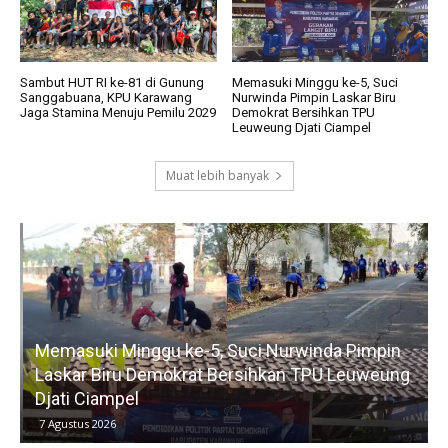
Sambut HUT RI ke-81 di Gunung
Memasuki Minggu ke-5, Suci
Sanggabuana, KPU Karawang
Nurwinda Pimpin Laskar Biru
Jaga Stamina Menuju Pemilu 2029
Demokrat Bersihkan TPU
Leuweung Djati Ciampel
Muat lebih banyak
Memasuki Minggu ke-5, Suci Nurwinda Pimpin
R
Laskar Biru Demokrat Bersihkan TPU Leuweung
Djati Ciampel
7 Agustus 2026