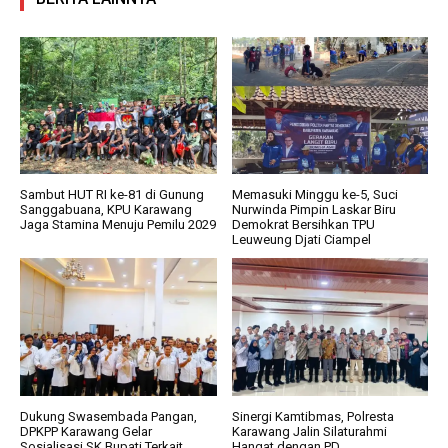
Sambut HUT RI ke-81 di Gunung
Memasuki Minggu ke-5, Suci
Sanggabuana, KPU Karawang
Nurwinda Pimpin Laskar Biru
Jaga Stamina Menuju Pemilu 2029
Demokrat Bersihkan TPU
Leuweung Djati Ciampel
Dukung Swasembada Pangan,
Sinergi Kamtibmas, Polresta
DPKPP Karawang Gelar
Karawang Jalin Silaturahmi
Sosialisasi SK Bupati Terkait
Hangat dengan PD