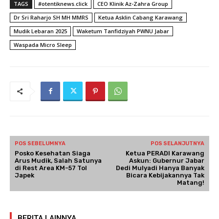
TAGS
#otentiknews.click
CEO Klinik Az-Zahra Group
Dr Sri Raharjo SH MH MMRS
Ketua Asklin Cabang Karawang
Mudik Lebaran 2025
Waketum Tanfidziyah PWNU Jabar
Waspada Micro Sleep
POS SEBELUMNYA
POS SELANJUTNYA
Posko Kesehatan Siaga
Ketua PERADI Karawang
Arus Mudik, Salah Satunya
Askun: Gubernur Jabar
di Rest Area KM-57 Tol
Dedi Mulyadi Hanya Banyak
Japek
Bicara Kebijakannya Tak
Matang!
BERITA LAINNYA