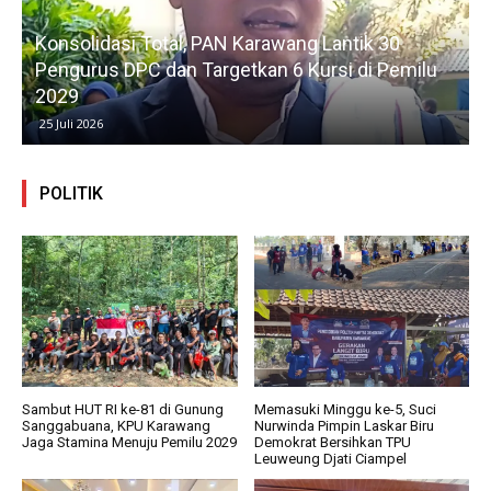
Konsolidasi Total, PAN Karawang Lantik 30
k
Pengurus DPC dan Targetkan 6 Kursi di Pemilu
G
2029
25 Juli 2026
POLITIK
Sambut HUT RI ke-81 di Gunung
Memasuki Minggu ke-5, Suci
Sanggabuana, KPU Karawang
Nurwinda Pimpin Laskar Biru
Jaga Stamina Menuju Pemilu 2029
Demokrat Bersihkan TPU
Leuweung Djati Ciampel