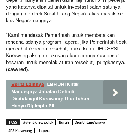
yang katanya dipakai untuk investasi salah satunya
dengan membeli Surat Utang Negara alias masuk ke
kas Negara uangnya.
“Kami mendesak Pemerintah untuk membatalkan
rencana adanya program Tapera, jika Pemerintah tidak
mencabut rencana tersebut, maka kami DPC SPSI
Karawang akan melakukan aksi demonstrasi besar-
besaran untuk menolak aturan tersebut,” pungkasnya
.
(caw/red).
Berita Lainnya
LBH JHI Kritik
Mandegnya Jabatan Definitif
Disdukcapil Karawang: Dua Tahun
Hanya Dipimpin Plt
TAGS
#otentiknews.click
Buruh
DionUntungWijaya
SPSIKarawang
Tapera