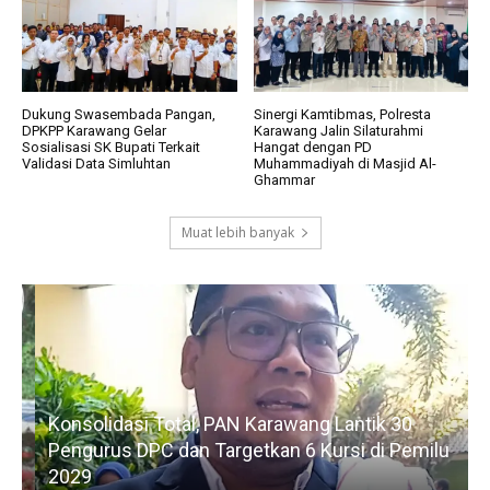
Dukung Swasembada Pangan,
Sinergi Kamtibmas, Polresta
DPKPP Karawang Gelar
Karawang Jalin Silaturahmi
Sosialisasi SK Bupati Terkait
Hangat dengan PD
Validasi Data Simluhtan
Muhammadiyah di Masjid Al-
Ghammar
Muat lebih banyak
Konsolidasi Total, PAN Karawang Lantik 30
k
Pengurus DPC dan Targetkan 6 Kursi di Pemilu
G
2029