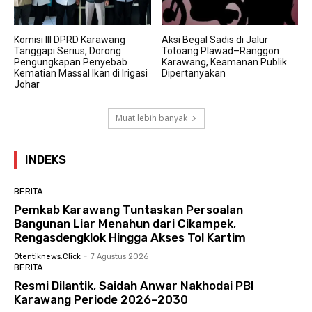
Komisi III DPRD Karawang
Aksi Begal Sadis di Jalur
Tanggapi Serius, Dorong
Totoang Plawad–Ranggon
Pengungkapan Penyebab
Karawang, Keamanan Publik
Kematian Massal Ikan di Irigasi
Dipertanyakan
Johar
Muat lebih banyak
INDEKS
BERITA
Pemkab Karawang Tuntaskan Persoalan
Bangunan Liar Menahun dari Cikampek,
Rengasdengklok Hingga Akses Tol Kartim
Otentiknews.click
-
7 Agustus 2026
BERITA
Resmi Dilantik, Saidah Anwar Nakhodai PBI
Karawang Periode 2026–2030