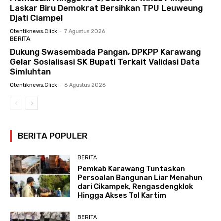
Laskar Biru Demokrat Bersihkan TPU Leuweung
Djati Ciampel
Otentiknews.click
-
7 Agustus 2026
BERITA
Dukung Swasembada Pangan, DPKPP Karawang
Gelar Sosialisasi SK Bupati Terkait Validasi Data
Simluhtan
Otentiknews.click
-
6 Agustus 2026
BERITA POPULER
BERITA
Pemkab Karawang Tuntaskan
Persoalan Bangunan Liar Menahun
dari Cikampek, Rengasdengklok
Hingga Akses Tol Kartim
BERITA