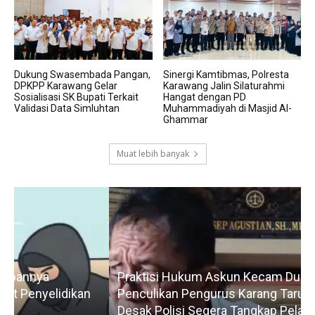
Dukung Swasembada Pangan,
Sinergi Kamtibmas, Polresta
DPKPP Karawang Gelar
Karawang Jalin Silaturahmi
Sosialisasi SK Bupati Terkait
Hangat dengan PD
Validasi Data Simluhtan
Muhammadiyah di Masjid Al-
Ghammar
Muat lebih banyak
Praktisi Hukum Askun Kecam Dugaan
Penculikan Pengurus Karang Taruna Tamelang,
Desak Polisi Segera Tangkap Pelaku