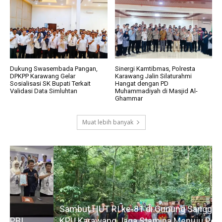
Dukung Swasembada Pangan,
Sinergi Kamtibmas, Polresta
DPKPP Karawang Gelar
Karawang Jalin Silaturahmi
Sosialisasi SK Bupati Terkait
Hangat dengan PD
Validasi Data Simluhtan
Muhammadiyah di Masjid Al-
Ghammar
Muat lebih banyak
Sambut HUT RI ke-81 di Gunung Sanggabuana,
KPU Karawang Jaga Stamina Menuju Pemilu