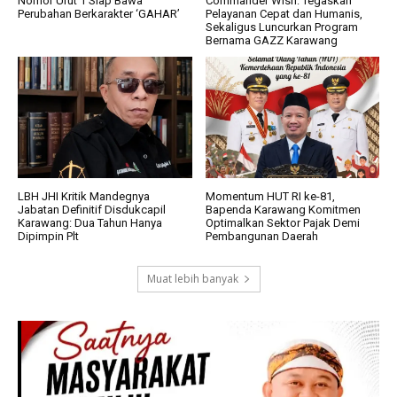
Nomor Urut 1 Siap Bawa
Commander Wish: Tegaskan
Perubahan Berkarakter ‘GAHAR’
Pelayanan Cepat dan Humanis,
Sekaligus Luncurkan Program
Bernama GAZZ Karawang
LBH JHI Kritik Mandegnya
Momentum HUT RI ke-81,
Jabatan Definitif Disdukcapil
Bapenda Karawang Komitmen
Karawang: Dua Tahun Hanya
Optimalkan Sektor Pajak Demi
Dipimpin Plt
Pembangunan Daerah
Muat lebih banyak