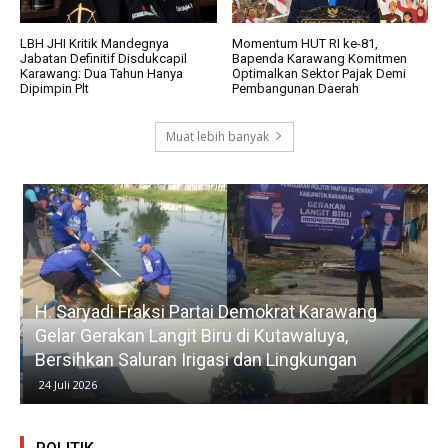
LBH JHI Kritik Mandegnya
Momentum HUT RI ke-81,
Jabatan Definitif Disdukcapil
Bapenda Karawang Komitmen
Karawang: Dua Tahun Hanya
Optimalkan Sektor Pajak Demi
Dipimpin Plt
Pembangunan Daerah
Muat lebih banyak
H. Saryadi Fraksi Partai Demokrat Karawang
Gelar Gerakan Langit Biru di Kutawaluya,
Bersihkan Saluran Irigasi dan Lingkungan
24 Juli 2026