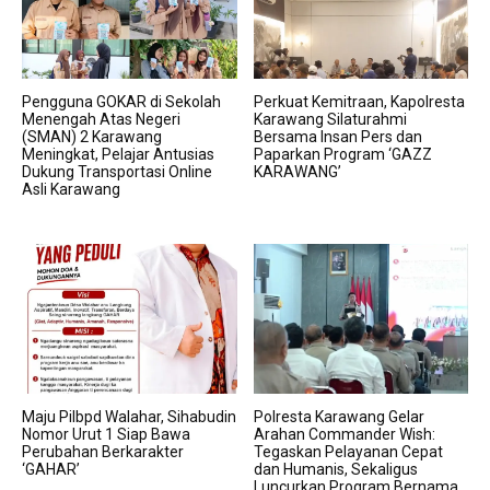
Pengguna GOKAR di Sekolah
Perkuat Kemitraan, Kapolresta
Menengah Atas Negeri
Karawang Silaturahmi
(SMAN) 2 Karawang
Bersama Insan Pers dan
Meningkat, Pelajar Antusias
Paparkan Program ‘GAZZ
Dukung Transportasi Online
KARAWANG’
Asli Karawang
Maju Pilbpd Walahar, Sihabudin
Polresta Karawang Gelar
Nomor Urut 1 Siap Bawa
Arahan Commander Wish:
Perubahan Berkarakter
Tegaskan Pelayanan Cepat
‘GAHAR’
dan Humanis, Sekaligus
Luncurkan Program Bernama