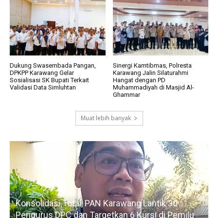
Dukung Swasembada Pangan,
Sinergi Kamtibmas, Polresta
DPKPP Karawang Gelar
Karawang Jalin Silaturahmi
Sosialisasi SK Bupati Terkait
Hangat dengan PD
Validasi Data Simluhtan
Muhammadiyah di Masjid Al-
Ghammar
Muat lebih banyak
Konsolidasi Total, PAN Karawang Lantik 30
k
Pengurus DPC dan Targetkan 6 Kursi di Pemilu
G