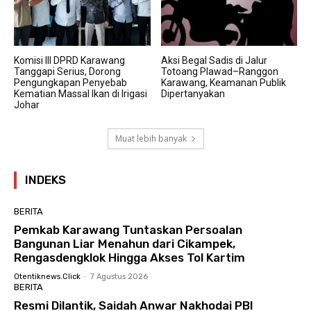
Komisi III DPRD Karawang
Aksi Begal Sadis di Jalur
Tanggapi Serius, Dorong
Totoang Plawad–Ranggon
Pengungkapan Penyebab
Karawang, Keamanan Publik
Kematian Massal Ikan di Irigasi
Dipertanyakan
Johar
Muat lebih banyak
INDEKS
BERITA
Pemkab Karawang Tuntaskan Persoalan
Bangunan Liar Menahun dari Cikampek,
Rengasdengklok Hingga Akses Tol Kartim
Otentiknews.click
-
7 Agustus 2026
BERITA
Resmi Dilantik, Saidah Anwar Nakhodai PBI