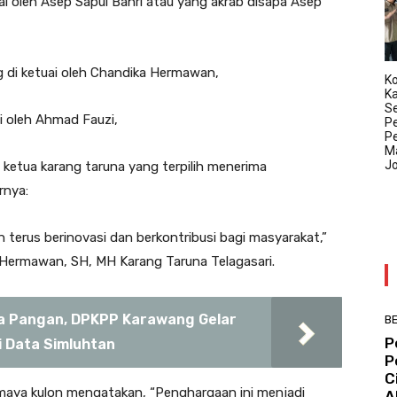
ai oleh Asep Sapul Bahri atau yang akrab disapa Asep
g di ketuai oleh Chandika Hermawan,
Ko
K
Se
i oleh Ahmad Fauzi,
P
P
Ma
J
ketua karang taruna yang terpilih menerima
rnya:
n terus berinovasi dan berkontribusi bagi masyarakat,”
 Hermawan, SH, MH Karang Taruna Telagasari.
 Pangan, DPKPP Karawang Gelar
BE
P
si Data Simluhtan
P
C
maya kulon mengatakan, “Penghargaan ini menjadi
A