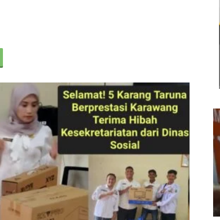
Usut Keras Tawuran Remaja di
Klari, Polres Karawang Lakukan
Olah TKP dan Buru Pelaku
22 Juli 2026