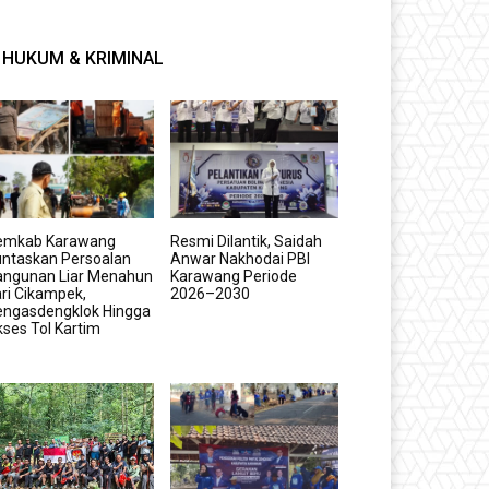
HUKUM & KRIMINAL
emkab Karawang
Resmi Dilantik, Saidah
untaskan Persoalan
Anwar Nakhodai PBI
angunan Liar Menahun
Karawang Periode
ri Cikampek,
2026–2030
engasdengklok Hingga
ses Tol Kartim