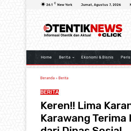
C
26.1
New York
Jumat, Agustus 7, 2026
Home
Berita
Ekonomi & Bisnis
Peris
Beranda
Berita
BERITA
Keren!! Lima Kara
Karawang Terima 
dari Dinas Sosial