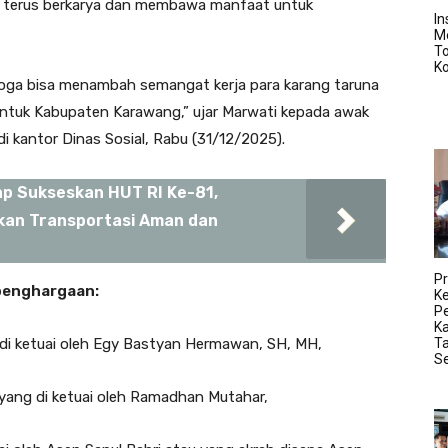
g terus berkarya dan membawa manfaat untuk
In
M
T
K
moga bisa menambah semangat kerja para karang taruna
ntuk Kabupaten Karawang,” ujar Marwati kepada awak
i kantor Dinas Sosial, Rabu (31/12/2025).
p Sukseskan HUT RI Ke-81,
an Transportasi Aman dan
Pr
 penghargaan:
K
Pe
K
Ta
 di ketuai oleh Egy Bastyan Hermawan, SH, MH,
S
yang di ketuai oleh Ramadhan Mutahar,