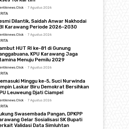
entiknews.click
-
7 Agustus 2026
RITA
esmi Dilantik, Saidah Anwar Nakhodai
BI Karawang Periode 2026–2030
entiknews.click
-
7 Agustus 2026
RITA
ambut HUT RI ke-81 di Gunung
anggabuana, KPU Karawang Jaga
tamina Menuju Pemilu 2029
entiknews.click
-
7 Agustus 2026
RITA
emasuki Minggu ke-5, Suci Nurwinda
impin Laskar Biru Demokrat Bersihkan
PU Leuweung Djati Ciampel
entiknews.click
-
7 Agustus 2026
RITA
ukung Swasembada Pangan, DPKPP
arawang Gelar Sosialisasi SK Bupati
erkait Validasi Data Simluhtan