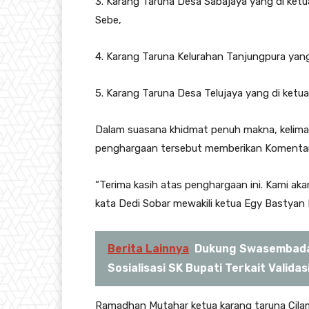
3. Karang Taruna Desa Sabajaya yang di ketu
Sebe,
4. Karang Taruna Kelurahan Tanjungpura yan
5. Karang Taruna Desa Telujaya yang di ketua
Dalam suasana khidmat penuh makna, kelima 
penghargaan tersebut memberikan Komenta
“Terima kasih atas penghargaan ini. Kami aka
kata Dedi Sobar mewakili ketua Egy Bastyan
Berita Lainnya
Dukung Swasembada
Sosialisasi SK Bupati Terkait Valida
Ramadhan Mutahar ketua karang taruna Cila