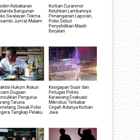
siden Kebakaran
Korban Curanmor
elanda Bangunan
Keluhkan Lambannya
oko Swalayan Tokma
Penanganan Laporan,
osambi Jum’at Malam
Polisi Sebut
Penyelidikan Masih
Berjalan
aktisi Hukum Askun
Kesigapan Sopir dan
ecam Dugaan
Petugas Polres
nculikan Pengurus
Karawang Evakuasi
arang Taruna
Mikrobus Terbakar
melang, Desak Polisi
Cegah Adanya Korban
egera Tangkap Pelaku
Jiwa