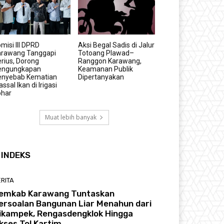
misi III DPRD
Aksi Begal Sadis di Jalur
arawang Tanggapi
Totoang Plawad–
rius, Dorong
Ranggon Karawang,
engungkapan
Keamanan Publik
enyebab Kematian
Dipertanyakan
ssal Ikan di Irigasi
ohar
Muat lebih banyak
INDEKS
RITA
emkab Karawang Tuntaskan
ersoalan Bangunan Liar Menahun dari
ikampek, Rengasdengklok Hingga
kses Tol Kartim