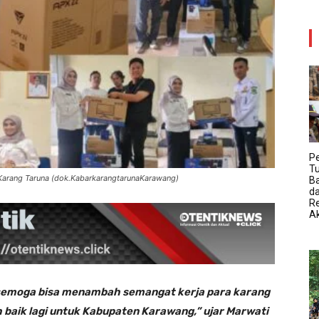
P
T
 Karang Taruna (dok.KabarkarangtarunaKarawang)
B
da
R
Ak
 semoga bisa menambah semangat kerja para karang
baik lagi untuk Kabupaten Karawang,” ujar Marwati