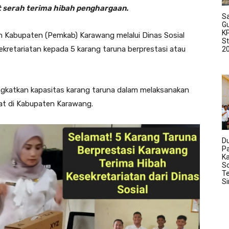
 serah terima hibah penghargaan.
Sa
G
K
 Kabupaten (Pemkab) Karawang melalui Dinas Sosial
S
kretariatan kepada 5 karang taruna berprestasi atau
2
ngkatkan kapasitas karang taruna dalam melaksanakan
at di Kabupaten Karawang.
D
P
K
So
Te
S