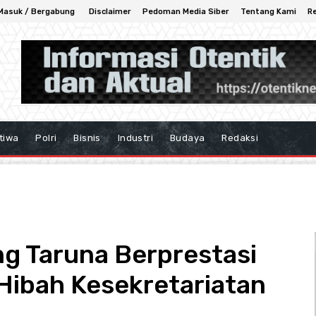
Masuk / Bergabung
Disclaimer
Pedoman Media Siber
Tentang Kami
R
tiwa
Polri
Bisnis
Industri
Budaya
Redaksi
ng Taruna Berprestasi
Hibah Kesekretariatan