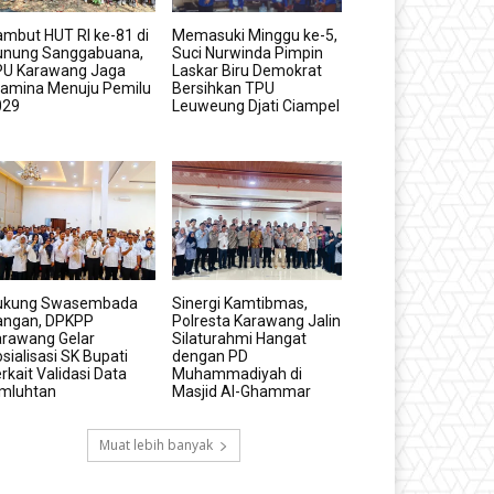
mbut HUT RI ke-81 di
Memasuki Minggu ke-5,
unung Sanggabuana,
Suci Nurwinda Pimpin
PU Karawang Jaga
Laskar Biru Demokrat
tamina Menuju Pemilu
Bersihkan TPU
029
Leuweung Djati Ciampel
ukung Swasembada
Sinergi Kamtibmas,
angan, DPKPP
Polresta Karawang Jalin
arawang Gelar
Silaturahmi Hangat
sialisasi SK Bupati
dengan PD
rkait Validasi Data
Muhammadiyah di
imluhtan
Masjid Al-Ghammar
Muat lebih banyak