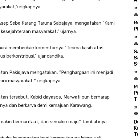
yarakat,”ungkapnya.
Ot
BE
R
l Asep Sebe Karang Taruna Sabajaya, mengatakan “Kami
P
 kesejahteraan masyarakat,” ujarnya.
Ot
BE
ura memberikan komentarnya “Terima kasih atas
S
s berkontribusi,” ujar candika,
S
S
tan Pakisjaya mengatakan, “Penghargaan ini menjadi
Ot
BE
yani masyarakat,* ungkapnya.
M
P
tan tersebut, Kabid dayasos, Marwati pun berharap
T
alnya dan berkarya demi kemajuan Karawang.
Ot
BE
D
makin bermanfaat, dan semakin maju,” tambahnya.
K
T
mbuka kesempatan bagi karang taruna lainnya di