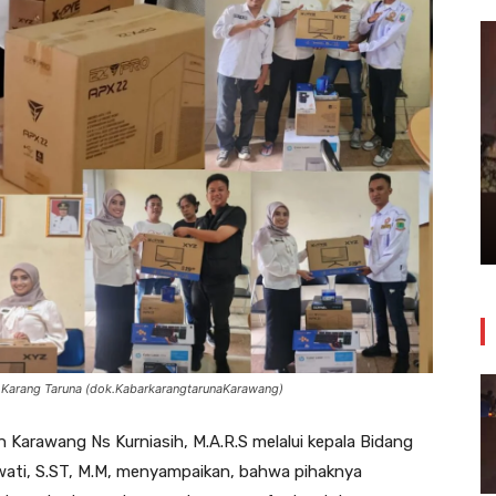
Insiden Kebakaran Melanda
Bangunan Toko Swalayan Tokma
Kosambi Jum’at Malam
24 Juli 2026
5 Karang Taruna (dok.KabarkarangtarunaKarawang)
 Karawang Ns Kurniasih, M.A.R.S melalui kepala Bidang
ati, S.ST, M.M, menyampaikan, bahwa pihaknya