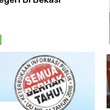
Usut Keras Tawuran Remaja di
Klari, Polres Karawang Lakukan
Olah TKP dan Buru Pelaku
22 Juli 2026