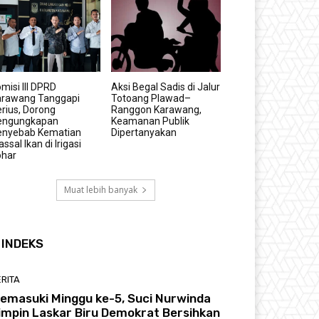
misi III DPRD
Aksi Begal Sadis di Jalur
arawang Tanggapi
Totoang Plawad–
rius, Dorong
Ranggon Karawang,
engungkapan
Keamanan Publik
enyebab Kematian
Dipertanyakan
ssal Ikan di Irigasi
ohar
Muat lebih banyak
INDEKS
RITA
emasuki Minggu ke-5, Suci Nurwinda
impin Laskar Biru Demokrat Bersihkan