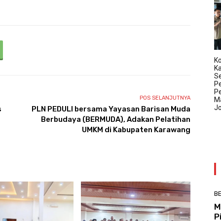
Ko
K
Se
P
P
POS SELANJUTNYA
Ma
J
s
PLN PEDULI bersama Yayasan Barisan Muda
Berbudaya (BERMUDA), Adakan Pelatihan
UMKM di Kabupaten Karawang
BE
M
P