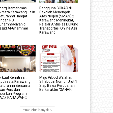
nergi Kamtibmas,
Pengguna GOKAR di
lresta Karawang Jalin
Sekolah Menengah
laturahmi Hangat
Atas Negeri (SMAN) 2
engan PD
Karawang Meningkat,
uhammadiyah di
Pelajar Antusias Dukung
asjid Al-Ghammar
Transportasi Online Asli
Karawang
rkuat Kemitraan,
Maju Pilbpd Walahar,
apolresta Karawang
Sihabudin Nomor Urut 1
ilaturahmi Bersama
Siap Bawa Perubahan
san Pers dan
Berkarakter ‘GAHAR’
aparkan Program
GAZZ KARAWANG’
Muat lebih banyak