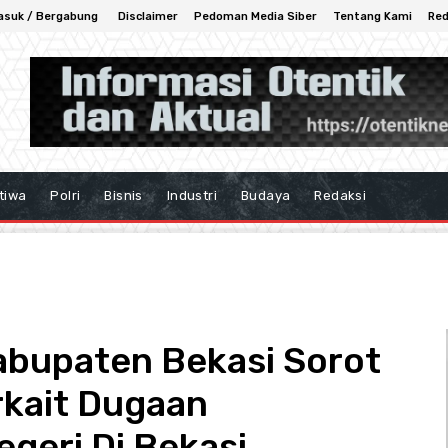
asuk / Bergabung
Disclaimer
Pedoman Media Siber
Tentang Kami
Red
tiwa
Polri
Bisnis
Industri
Budaya
Redaksi
abupaten Bekasi Sorot
rkait Dugaan
geri Di Bekasi