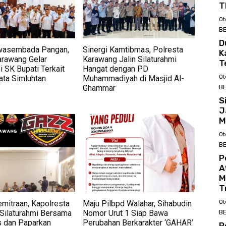
T
Ot
BE
D
wasembada Pangan,
Sinergi Kamtibmas, Polresta
K
rawang Gelar
Karawang Jalin Silaturahmi
T
i SK Bupati Terkait
Hangat dengan PD
ata Simluhtan
Muhammadiyah di Masjid Al-
Ot
Ghammar
BE
S
J
M
Ot
BE
P
A
M
T
Ot
mitraan, Kapolresta
Maju Pilbpd Walahar, Sihabudin
BE
Silaturahmi Bersama
Nomor Urut 1 Siap Bawa
s dan Paparkan
Perubahan Berkarakter ‘GAHAR’
P