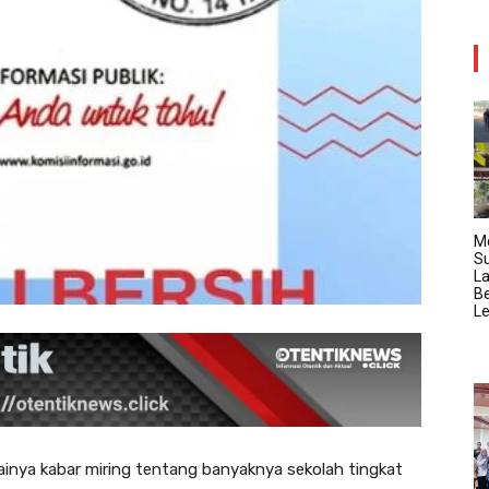
M
Su
La
B
Le
nya kabar miring tentang banyaknya sekolah tingkat