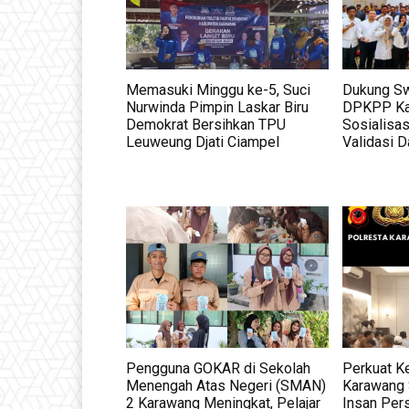
Memasuki Minggu ke-5, Suci
Dukung S
Nurwinda Pimpin Laskar Biru
DPKPP Ka
Demokrat Bersihkan TPU
Sosialisas
Leuweung Djati Ciampel
Validasi D
Pengguna GOKAR di Sekolah
Perkuat Ke
Menengah Atas Negeri (SMAN)
Karawang 
2 Karawang Meningkat, Pelajar
Insan Per