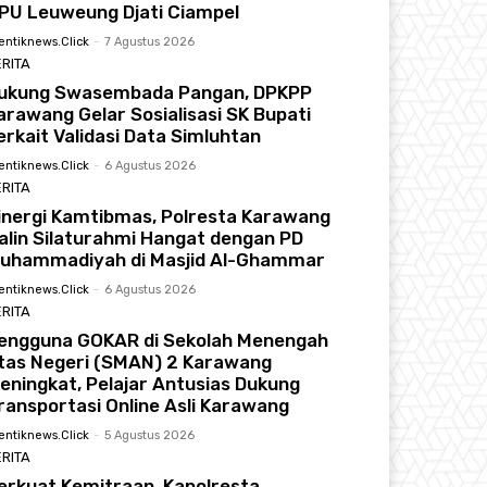
PU Leuweung Djati Ciampel
entiknews.click
-
7 Agustus 2026
RITA
ukung Swasembada Pangan, DPKPP
arawang Gelar Sosialisasi SK Bupati
erkait Validasi Data Simluhtan
entiknews.click
-
6 Agustus 2026
RITA
inergi Kamtibmas, Polresta Karawang
alin Silaturahmi Hangat dengan PD
uhammadiyah di Masjid Al-Ghammar
entiknews.click
-
6 Agustus 2026
RITA
engguna GOKAR di Sekolah Menengah
tas Negeri (SMAN) 2 Karawang
eningkat, Pelajar Antusias Dukung
ransportasi Online Asli Karawang
entiknews.click
-
5 Agustus 2026
RITA
erkuat Kemitraan, Kapolresta