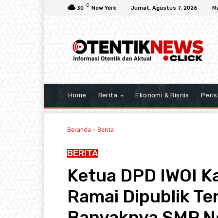
C
30
New York
Jumat, Agustus 7, 2026
M
Home
Berita
Ekonomi & Bisnis
Peris
Beranda
Berita
BERITA
Ketua DPD IWOI K
Ramai Dipublik Te
Banyaknya SMP Ne