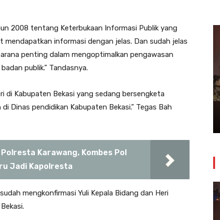
ahun 2008 tentang Keterbukaan Informasi Publik yang
 mendapatkan informasi dengan jelas. Dan sudah jelas
n sarana penting dalam mengoptimalkan pengawasan
badan publik.” Tandasnya.
Insiden Kebakaran Melanda
i di Kabupaten Bekasi yang sedang bersengketa
Bangunan Toko Swalayan Tokma
i Dinas pendidikan Kabupaten Bekasi.” Tegas Bah
Kosambi Jum’at Malam
24 Juli 2026
i Polresta Karawang, Kombes Pol
u Jadi Kapolresta
sudah mengkonfirmasi Yuli Kepala Bidang dan Heri
Bekasi.