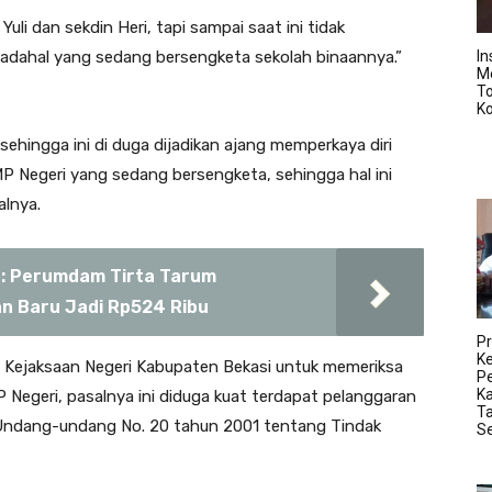
uli dan sekdin Heri, tapi sampai saat ini tidak
dahal yang sedang bersengketa sekolah binaannya.”
In
M
T
K
sehingga ini di duga dijadikan ajang memperkaya diri
P Negeri yang sedang bersengketa, sehingga hal ini
alnya.
: Perumdam Tirta Tarum
 Baru Jadi Rp524 Ribu
Pr
K
 Kejaksaan Negeri Kabupaten Bekasi untuk memeriksa
Pe
K
Negeri, pasalnya ini diduga kuat terdapat pelanggaran
Ta
Undang-undang No. 20 tahun 2001 tentang Tindak
S