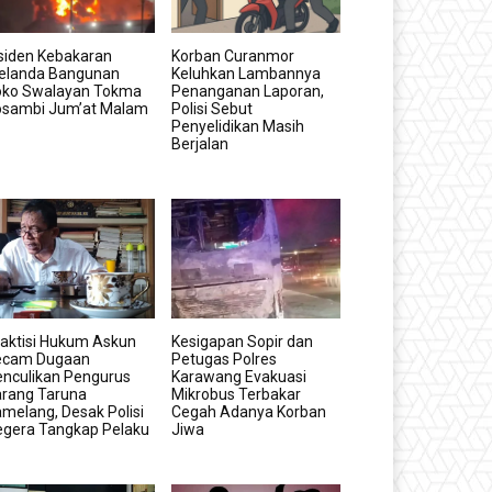
siden Kebakaran
Korban Curanmor
elanda Bangunan
Keluhkan Lambannya
oko Swalayan Tokma
Penanganan Laporan,
osambi Jum’at Malam
Polisi Sebut
Penyelidikan Masih
Berjalan
aktisi Hukum Askun
Kesigapan Sopir dan
ecam Dugaan
Petugas Polres
nculikan Pengurus
Karawang Evakuasi
arang Taruna
Mikrobus Terbakar
melang, Desak Polisi
Cegah Adanya Korban
egera Tangkap Pelaku
Jiwa