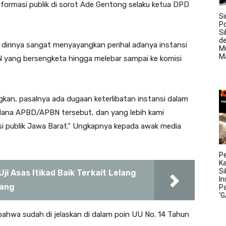
nformasi publik di sorot Ade Gentong selaku ketua DPD
Si
Po
Si
d
dirinya sangat menyayangkan perihal adanya instansi
M
M
ang bersengketa hingga melebar sampai ke komisi
kan, pasalnya ada dugaan keterlibatan instansi dalam
ana APBD/APBN tersebut, dan yang lebih kami
si publik Jawa Barat.” Ungkapnya kepada awak media
Pe
K
S
i Asas Itikad Baik Terkait Lelang
In
wang
P
‘
bahwa sudah di jelaskan di dalam poin UU No. 14 Tahun