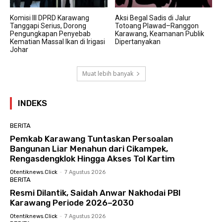
Komisi III DPRD Karawang
Aksi Begal Sadis di Jalur
Tanggapi Serius, Dorong
Totoang Plawad–Ranggon
Pengungkapan Penyebab
Karawang, Keamanan Publik
Kematian Massal Ikan di Irigasi
Dipertanyakan
Johar
Muat lebih banyak
INDEKS
BERITA
Pemkab Karawang Tuntaskan Persoalan
Bangunan Liar Menahun dari Cikampek,
Rengasdengklok Hingga Akses Tol Kartim
Otentiknews.click
-
7 Agustus 2026
BERITA
Resmi Dilantik, Saidah Anwar Nakhodai PBI
Karawang Periode 2026–2030
Otentiknews.click
-
7 Agustus 2026