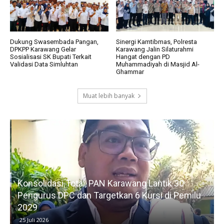
Dukung Swasembada Pangan,
Sinergi Kamtibmas, Polresta
DPKPP Karawang Gelar
Karawang Jalin Silaturahmi
Sosialisasi SK Bupati Terkait
Hangat dengan PD
Validasi Data Simluhtan
Muhammadiyah di Masjid Al-
Ghammar
Muat lebih banyak
Konsolidasi Total, PAN Karawang Lantik 30
k
Pengurus DPC dan Targetkan 6 Kursi di Pemilu
G
2029
25 Juli 2026