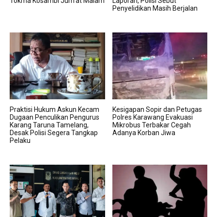
Tokma Kosambi Jum’at Malam
Laporan, Polisi Sebut
Penyelidikan Masih Berjalan
Praktisi Hukum Askun Kecam
Kesigapan Sopir dan Petugas
Dugaan Penculikan Pengurus
Polres Karawang Evakuasi
Karang Taruna Tamelang,
Mikrobus Terbakar Cegah
Desak Polisi Segera Tangkap
Adanya Korban Jiwa
Pelaku