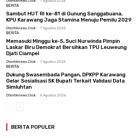
Otentiknews.click
-
7 Agustus 2026
BERITA
Sambut HUT RI ke-81 di Gunung Sanggabuana,
KPU Karawang Jaga Stamina Menuju Pemilu 2029
Otentiknews.click
-
7 Agustus 2026
BERITA
Memasuki Minggu ke-5, Suci Nurwinda Pimpin
Laskar Biru Demokrat Bersihkan TPU Leuweung
Djati Ciampel
Otentiknews.click
-
7 Agustus 2026
BERITA
Dukung Swasembada Pangan, DPKPP Karawang
Gelar Sosialisasi SK Bupati Terkait Validasi Data
Simluhtan
Otentiknews.click
-
6 Agustus 2026
BERITA POPULER