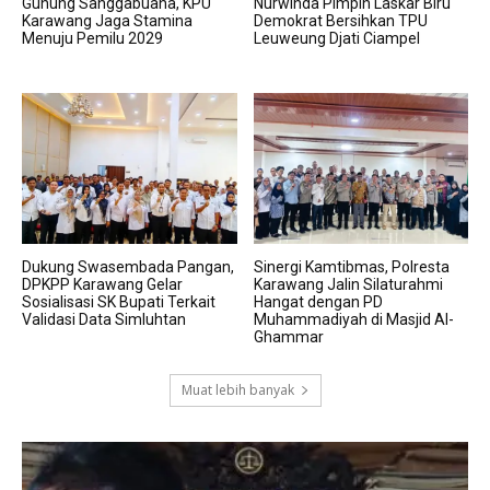
Gunung Sanggabuana, KPU
Nurwinda Pimpin Laskar Biru
Karawang Jaga Stamina
Demokrat Bersihkan TPU
Menuju Pemilu 2029
Leuweung Djati Ciampel
Dukung Swasembada Pangan,
Sinergi Kamtibmas, Polresta
DPKPP Karawang Gelar
Karawang Jalin Silaturahmi
Sosialisasi SK Bupati Terkait
Hangat dengan PD
Validasi Data Simluhtan
Muhammadiyah di Masjid Al-
Ghammar
Muat lebih banyak