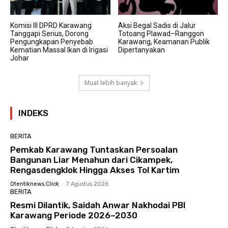
Komisi III DPRD Karawang
Aksi Begal Sadis di Jalur
Tanggapi Serius, Dorong
Totoang Plawad–Ranggon
Pengungkapan Penyebab
Karawang, Keamanan Publik
Kematian Massal Ikan di Irigasi
Dipertanyakan
Johar
Muat lebih banyak
INDEKS
BERITA
Pemkab Karawang Tuntaskan Persoalan
Bangunan Liar Menahun dari Cikampek,
Rengasdengklok Hingga Akses Tol Kartim
Otentiknews.click
-
7 Agustus 2026
BERITA
Resmi Dilantik, Saidah Anwar Nakhodai PBI
Karawang Periode 2026–2030