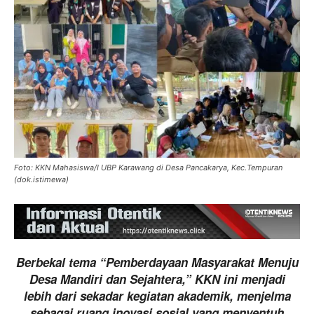
Foto: KKN Mahasiswa/I UBP Karawang di Desa Pancakarya, Kec.Tempuran
(dok.istimewa)
Berbekal tema “Pemberdayaan Masyarakat Menuju
Desa Mandiri dan Sejahtera,” KKN ini menjadi
lebih dari sekadar kegiatan akademik, menjelma
sebagai ruang inovasi sosial yang menyentuh