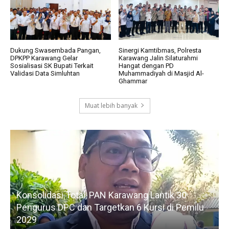
Dukung Swasembada Pangan,
Sinergi Kamtibmas, Polresta
DPKPP Karawang Gelar
Karawang Jalin Silaturahmi
Sosialisasi SK Bupati Terkait
Hangat dengan PD
Validasi Data Simluhtan
Muhammadiyah di Masjid Al-
Ghammar
Muat lebih banyak
Konsolidasi Total, PAN Karawang Lantik 30
k
Pengurus DPC dan Targetkan 6 Kursi di Pemilu
G
2029