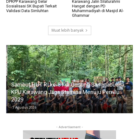
DPKPP Karawang Gelar
Karawang Jalin Silaturahmi
Sosialisasi SK Bupati Terkait
Hangat dengan PD
Validasi Data Simluhtan
Muhammadiyah di Masjid Al-
Ghammar
Muat lebih banyak
Sambut HUT RI ke-81 di Gunung Sanggabuana,
KPU Karawang Jaga Stamina Menuju Pemilu
2029
D
7 Agustus 2026
- Advertisement -