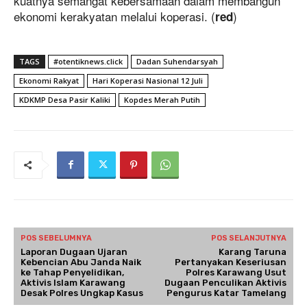
kuatnya semangat kebersamaan dalam membangun
ekonomi kerakyatan melalui koperasi. (
)
red
TAGS
#otentiknews.click
Dadan Suhendarsyah
Ekonomi Rakyat
Hari Koperasi Nasional 12 Juli
KDKMP Desa Pasir Kaliki
Kopdes Merah Putih
POS SEBELUMNYA
POS SELANJUTNYA
Laporan Dugaan Ujaran
Karang Taruna
Kebencian Abu Janda Naik
Pertanyakan Keseriusan
ke Tahap Penyelidikan,
Polres Karawang Usut
Aktivis Islam Karawang
Dugaan Penculikan Aktivis
Desak Polres Ungkap Kasus
Pengurus Katar Tamelang