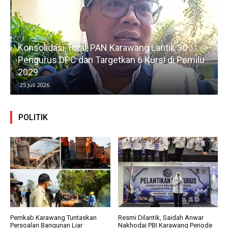
Konsolidasi Total, PAN Karawang Lantik 30
k
Pengurus DPC dan Targetkan 6 Kursi di Pemilu
G
2029
25 Juli 2026
POLITIK
Pemkab Karawang Tuntaskan
Resmi Dilantik, Saidah Anwar
Persoalan Bangunan Liar
Nakhodai PBI Karawang Periode