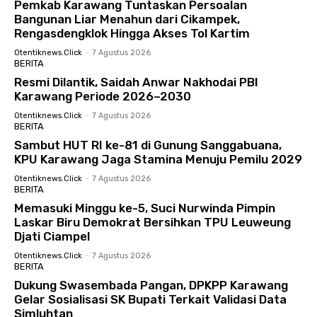
Pemkab Karawang Tuntaskan Persoalan
Bangunan Liar Menahun dari Cikampek,
Rengasdengklok Hingga Akses Tol Kartim
Otentiknews.click
-
7 Agustus 2026
BERITA
Resmi Dilantik, Saidah Anwar Nakhodai PBI
Karawang Periode 2026–2030
Otentiknews.click
-
7 Agustus 2026
BERITA
Sambut HUT RI ke-81 di Gunung Sanggabuana,
KPU Karawang Jaga Stamina Menuju Pemilu 2029
Otentiknews.click
-
7 Agustus 2026
BERITA
Memasuki Minggu ke-5, Suci Nurwinda Pimpin
Laskar Biru Demokrat Bersihkan TPU Leuweung
Djati Ciampel
Otentiknews.click
-
7 Agustus 2026
BERITA
Dukung Swasembada Pangan, DPKPP Karawang
Gelar Sosialisasi SK Bupati Terkait Validasi Data
Simluhtan