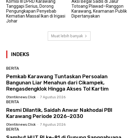
Komisi III DPRD Karawang
Aksi Begal Sadis di Jalur
Tanggapi Serius, Dorong
Totoang Plawad–Ranggon
Pengungkapan Penyebab
Karawang, Keamanan Publik
Kematian Massal Ikan di Irigasi
Dipertanyakan
Johar
Muat lebih banyak
INDEKS
BERITA
Pemkab Karawang Tuntaskan Persoalan
Bangunan Liar Menahun dari Cikampek,
Rengasdengklok Hingga Akses Tol Kartim
Otentiknews.click
-
7 Agustus 2026
BERITA
Resmi Dilantik, Saidah Anwar Nakhodai PBI
Karawang Periode 2026–2030
Otentiknews.click
-
7 Agustus 2026
BERITA
Sambut HUT RI ke-81 di Gunung Sanggabuana,