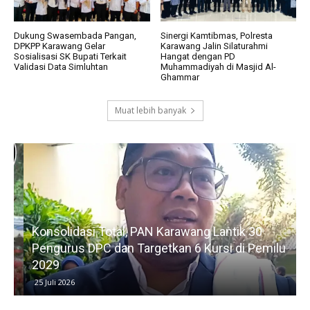
Dukung Swasembada Pangan,
Sinergi Kamtibmas, Polresta
DPKPP Karawang Gelar
Karawang Jalin Silaturahmi
Sosialisasi SK Bupati Terkait
Hangat dengan PD
Validasi Data Simluhtan
Muhammadiyah di Masjid Al-
Ghammar
Muat lebih banyak
Konsolidasi Total, PAN Karawang Lantik 30
k
Pengurus DPC dan Targetkan 6 Kursi di Pemilu
G
2029
25 Juli 2026