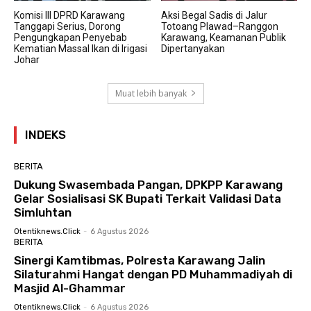
Komisi III DPRD Karawang
Aksi Begal Sadis di Jalur
Tanggapi Serius, Dorong
Totoang Plawad–Ranggon
Pengungkapan Penyebab
Karawang, Keamanan Publik
Kematian Massal Ikan di Irigasi
Dipertanyakan
Johar
Muat lebih banyak
INDEKS
BERITA
Dukung Swasembada Pangan, DPKPP Karawang
Gelar Sosialisasi SK Bupati Terkait Validasi Data
Simluhtan
Otentiknews.click
-
6 Agustus 2026
BERITA
Sinergi Kamtibmas, Polresta Karawang Jalin
Silaturahmi Hangat dengan PD Muhammadiyah di
Masjid Al-Ghammar
Otentiknews.click
-
6 Agustus 2026