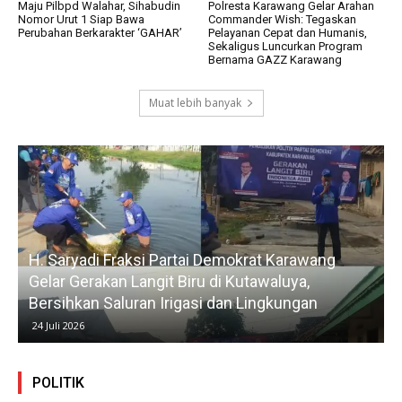
Maju Pilbpd Walahar, Sihabudin
Polresta Karawang Gelar Arahan
Nomor Urut 1 Siap Bawa
Commander Wish: Tegaskan
Perubahan Berkarakter ‘GAHAR’
Pelayanan Cepat dan Humanis,
Sekaligus Luncurkan Program
Bernama GAZZ Karawang
Muat lebih banyak
H. Saryadi Fraksi Partai Demokrat Karawang
Gelar Gerakan Langit Biru di Kutawaluya,
Bersihkan Saluran Irigasi dan Lingkungan
24 Juli 2026
POLITIK