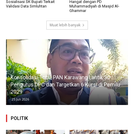
Sosialisasi SK Bupati Terkait
Hangat dengan PD
Validasi Data Simluhtan
Muhammadiyah di Masjid Al-
Ghammar
Muat lebih banyak
Konsolidasi Total, PAN Karawang Lantik 30
k
Pengurus DPC dan Targetkan 6 Kursi di Pemilu
G
2029
25 Juli 2026
POLITIK