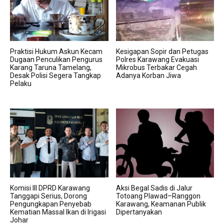
Praktisi Hukum Askun Kecam
Kesigapan Sopir dan Petugas
Dugaan Penculikan Pengurus
Polres Karawang Evakuasi
Karang Taruna Tamelang,
Mikrobus Terbakar Cegah
Desak Polisi Segera Tangkap
Adanya Korban Jiwa
Pelaku
Komisi III DPRD Karawang
Aksi Begal Sadis di Jalur
Tanggapi Serius, Dorong
Totoang Plawad–Ranggon
Pengungkapan Penyebab
Karawang, Keamanan Publik
Kematian Massal Ikan di Irigasi
Dipertanyakan
Johar