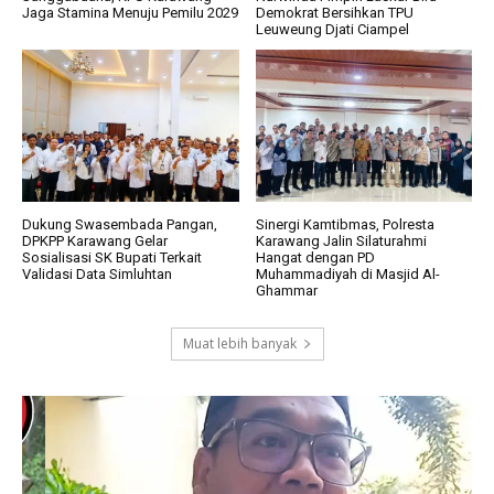
Jaga Stamina Menuju Pemilu 2029
Demokrat Bersihkan TPU
Leuweung Djati Ciampel
Dukung Swasembada Pangan,
Sinergi Kamtibmas, Polresta
DPKPP Karawang Gelar
Karawang Jalin Silaturahmi
Sosialisasi SK Bupati Terkait
Hangat dengan PD
Validasi Data Simluhtan
Muhammadiyah di Masjid Al-
Ghammar
Muat lebih banyak