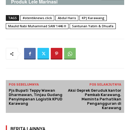
Produk Lele Marinasi
TAGS
#otentiknews.click
Abdul Haris
KPJ Karawang
Maulid Nabi Muhammad SAW 1446 H
Santunan Yatim & Dhuafa
POS SEBELUMNYA
POS SELANJUTNYA
Pjs Bupati Teppy Wawan
Aksi Geprek Geruduk kantor
Dharmawan, Tinjau Gudang
Pemkab Karawang.
Penyimpanan Logistik KPUD
Meminta Perhatikan
Karawang
Pengangguran di
Karawang
BERITA LAINNYA