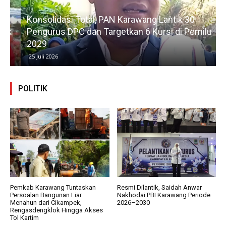
Konsolidasi Total, PAN Karawang Lantik 30
k
Pengurus DPC dan Targetkan 6 Kursi di Pemilu
G
2029
25 Juli 2026
POLITIK
Pemkab Karawang Tuntaskan
Resmi Dilantik, Saidah Anwar
Persoalan Bangunan Liar
Nakhodai PBI Karawang Periode
Menahun dari Cikampek,
2026–2030
Rengasdengklok Hingga Akses
Tol Kartim