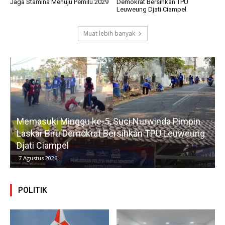
Jaga Stamina Menuju Pemilu 2029
Demokrat Bersihkan TPU
Leuweung Djati Ciampel
Muat lebih banyak
Memasuki Minggu ke-5, Suci Nurwinda Pimpin
R
Laskar Biru Demokrat Bersihkan TPU Leuweung
Djati Ciampel
7 Agustus 2026
POLITIK