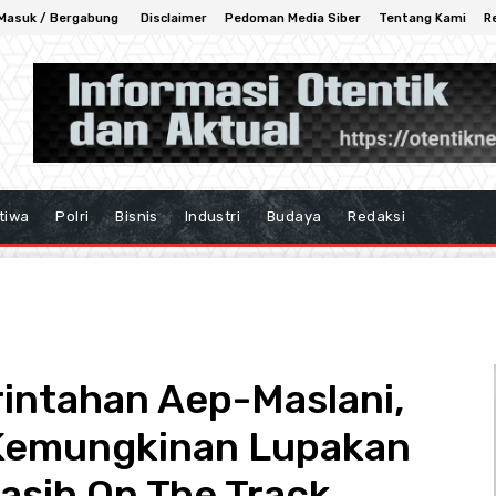
Masuk / Bergabung
Disclaimer
Pedoman Media Siber
Tentang Kami
R
tiwa
Polri
Bisnis
Industri
Budaya
Redaksi
intahan Aep-Maslani,
 Kemungkinan Lupakan
Masih On The Track