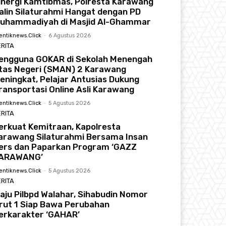
inergi Kamtibmas, Polresta Karawang
alin Silaturahmi Hangat dengan PD
uhammadiyah di Masjid Al-Ghammar
entiknews.click
-
6 Agustus 2026
RITA
engguna GOKAR di Sekolah Menengah
tas Negeri (SMAN) 2 Karawang
eningkat, Pelajar Antusias Dukung
ransportasi Online Asli Karawang
entiknews.click
-
5 Agustus 2026
RITA
erkuat Kemitraan, Kapolresta
arawang Silaturahmi Bersama Insan
ers dan Paparkan Program ‘GAZZ
ARAWANG’
entiknews.click
-
5 Agustus 2026
RITA
aju Pilbpd Walahar, Sihabudin Nomor
rut 1 Siap Bawa Perubahan
erkarakter ‘GAHAR’