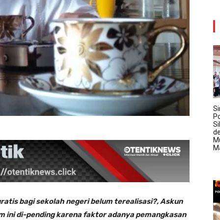
Si
Po
Si
d
M
M
gratis bagi sekolah negeri belum terealisasi?, Askun
 ini di-pending karena faktor adanya pemangkasan