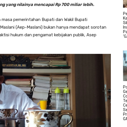
g yang nilainya mencapai Rp 700 miliar lebih.
Pe
K
 masa pemerintahan Bupati dan Wakil Bupati
S
 Maslani (Aep-Maslani) bukan hanya mendapat sorotan
In
P
raktisi hukum dan pengamat kebijakan publik, Asep
‘
P
Ge
C
T
C
Se
P
G