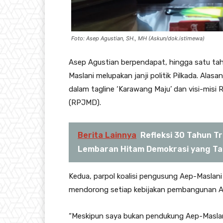
Foto: Asep Agustian, SH., MH (Askun/dok.istimewa)
Asep Agustian berpendapat, hingga satu ta
Maslani melupakan janji politik Pilkada. Alas
dalam tagline ‘Karawang Maju’ dan visi-mi
(RPJMD).
Berita Lainnya
Refleksi 30 Tahun T
Lembaran Hitam Demokrasi yang Tak
Kedua, parpol koalisi pengusung Aep-Maslani 
mendorong setiap kebijakan pembangunan A
“Meskipun saya bukan pendukung Aep-Maslani 