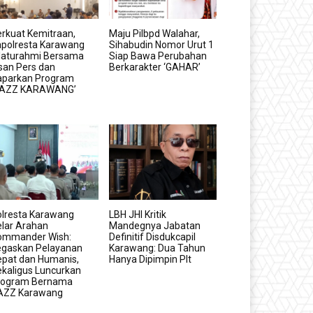
rkuat Kemitraan,
Maju Pilbpd Walahar,
apolresta Karawang
Sihabudin Nomor Urut 1
ilaturahmi Bersama
Siap Bawa Perubahan
san Pers dan
Berkarakter ‘GAHAR’
aparkan Program
GAZZ KARAWANG’
olresta Karawang
LBH JHI Kritik
lar Arahan
Mandegnya Jabatan
ommander Wish:
Definitif Disdukcapil
egaskan Pelayanan
Karawang: Dua Tahun
epat dan Humanis,
Hanya Dipimpin Plt
kaligus Luncurkan
rogram Bernama
AZZ Karawang