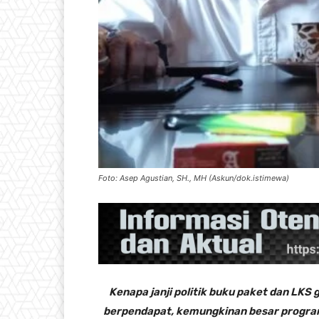
Foto: Asep Agustian, SH., MH (Askun/dok.istimewa)
Kenapa janji politik buku paket dan LKS 
berpendapat, kemungkinan besar program