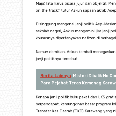
Maju’, kita harus bicara jujur dan objektif.
on the track,” tutur Askun sapaan akrab Ase
Disinggung mengenai janji politik Aep-Masla
sekolah negeri, Askun mengamini jika janji po
khususnya dipertanyakan netizen di berbagai
Namun demikian, Askun kembali menegaskan 
janji politiknya tersebut.
Berita Lainnya
Misteri Dibalik No 
Para Pejabat Teras Kemenag Kara
Kenapa janji politik buku paket dan LKS grati
berpendapat, kemungkinan besar program in
Transfer Kas Daerah (TKD) Karawang yang nil