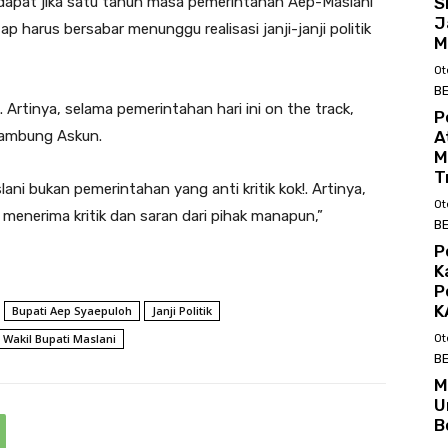
S
ndapat jika satu tahun masa pemerintahan Aep-Maslani
J
ap harus bersabar menunggu realisasi janji-janji politik
M
Ot
BE
a!. Artinya, selama pemerintahan hari ini on the track,
P
A
 sambung Askun.
M
T
i bukan pemerintahan yang anti kritik kok!. Artinya,
Ot
 menerima kritik dan saran dari pihak manapun,”
BE
P
K
P
K
Bupati Aep Syaepuloh
Janji Politik
Wakil Bupati Maslani
Ot
BE
M
U
B