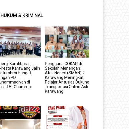
HUKUM & KRIMINAL
nergi Kamtibmas,
Pengguna GOKAR di
lresta Karawang Jalin
Sekolah Menengah
laturahmi Hangat
Atas Negeri (SMAN) 2
engan PD
Karawang Meningkat,
uhammadiyah di
Pelajar Antusias Dukung
asjid Al-Ghammar
Transportasi Online Asli
Karawang