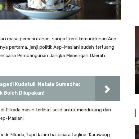
hun masa pemerintahan, sangat kecil kemungkinan Aep-
annya pertama, janji politik Aep-Maslani sudah tertuang
si Rencana Pembangunan Jangka Menengah Daerah
Insiden Kebakaran Melanda
Bangunan Toko Swalayan Tokma
Kosambi Jum’at Malam
ragedi Kudatuli, Natala Sumedha:
24 Juli 2026
 Boleh Dilupakan!
di Pilkada masih terlihat solid untuk mendukung dan
ep-Maslani.
di Pilkada, tapi dalam hal bicara tagline ‘Karawang