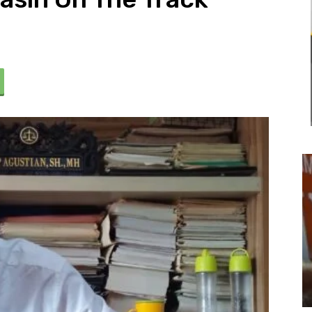
Usut Keras Tawuran Remaja di
Klari, Polres Karawang Lakukan
Olah TKP dan Buru Pelaku
22 Juli 2026