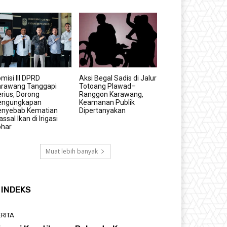
misi III DPRD
Aksi Begal Sadis di Jalur
arawang Tanggapi
Totoang Plawad–
rius, Dorong
Ranggon Karawang,
engungkapan
Keamanan Publik
enyebab Kematian
Dipertanyakan
ssal Ikan di Irigasi
ohar
Muat lebih banyak
INDEKS
RITA