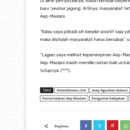
Di akhir pernyataanya, Askun kembali berpe
baru ‘seumur jagung’. Artinya, masyarakat tet
Aep-Maslani.
“Kalau saya pribadi sih berpikir positif saja y
maka disitulah masyarakat harus bersabar,”
“Lagian saya melihat kepemimpinan Aep-Maslan
Aep-Maslani masih memiliki niatan baik untuk
tutupnya. (***).
TAGS
#otentiknews.click
Asep Agustian (Askun)
Pemerintahan Aep-Maslani
Pengamat Kebijakan
Bagikan