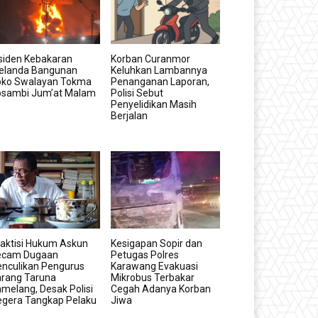
siden Kebakaran
Korban Curanmor
elanda Bangunan
Keluhkan Lambannya
oko Swalayan Tokma
Penanganan Laporan,
osambi Jum’at Malam
Polisi Sebut
Penyelidikan Masih
Berjalan
aktisi Hukum Askun
Kesigapan Sopir dan
ecam Dugaan
Petugas Polres
nculikan Pengurus
Karawang Evakuasi
arang Taruna
Mikrobus Terbakar
melang, Desak Polisi
Cegah Adanya Korban
egera Tangkap Pelaku
Jiwa