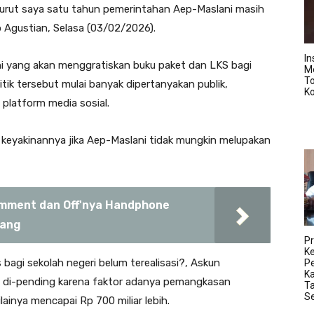
 Menurut saya satu tahun pemerintahan Aep-Maslani masih
p Agustian, Selasa (03/02/2026).
In
ni yang akan menggratiskan buku paket dan LKS bagi
M
T
litik tersebut mulai banyak dipertanyakan publik,
K
 platform media sosial.
keyakinannya jika Aep-Maslani tidak mungkin melupakan
Comment dan Off'nya Handphone
wang
Pr
K
s bagi sekolah negeri belum terealisasi?, Askun
Pe
K
i di-pending karena faktor adanya pemangkasan
Ta
S
ainya mencapai Rp 700 miliar lebih.