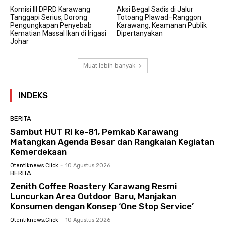
Komisi III DPRD Karawang
Aksi Begal Sadis di Jalur
Tanggapi Serius, Dorong
Totoang Plawad–Ranggon
Pengungkapan Penyebab
Karawang, Keamanan Publik
Kematian Massal Ikan di Irigasi
Dipertanyakan
Johar
Muat lebih banyak
INDEKS
BERITA
Sambut HUT RI ke-81, Pemkab Karawang
Matangkan Agenda Besar dan Rangkaian Kegiatan
Kemerdekaan
Otentiknews.click
-
10 Agustus 2026
BERITA
Zenith Coffee Roastery Karawang Resmi
Luncurkan Area Outdoor Baru, Manjakan
Konsumen dengan Konsep ‘One Stop Service’
Otentiknews.click
-
10 Agustus 2026