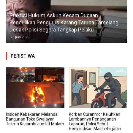
n Kecam Dugaan
Kesigapan Sopir dan Petug
Karang Taruna Tamelang,
Evakuasi Mikrobus Terbak
Tangkap Pelaku
Korban Jiwa
4 Juni 2026
PERISTIWA
Insiden Kebakaran Melanda
Korban Curanmor Keluhkan
Bangunan Toko Swalayan
Lambannya Penanganan
Tokma Kosambi Jum’at Malam
Laporan, Polisi Sebut
Penyelidikan Masih Berjalan