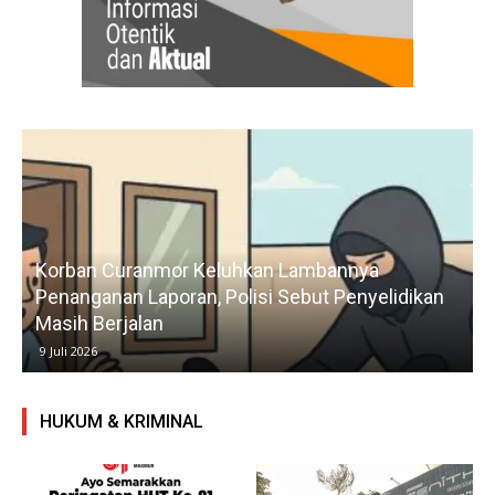
Lambannya
Praktisi Hukum Askun Kecam Du
Sebut Penyelidikan
Penculikan Pengurus Karang Taru
Desak Polisi Segera Tangkap Pela
26 Juni 2026
HUKUM & KRIMINAL