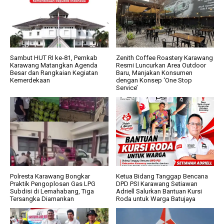
Sambut HUT RI ke-81, Pemkab
Zenith Coffee Roastery Karawang
Karawang Matangkan Agenda
Resmi Luncurkan Area Outdoor
Besar dan Rangkaian Kegiatan
Baru, Manjakan Konsumen
Kemerdekaan
dengan Konsep ‘One Stop
Service’
Polresta Karawang Bongkar
Ketua Bidang Tanggap Bencana
Praktik Pengoplosan Gas LPG
DPD PSI Karawang Setiawan
Subdisi di Lemahabang, Tiga
Adriell Salurkan Bantuan Kursi
Tersangka Diamankan
Roda untuk Warga Batujaya