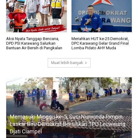
Aksi Nyata Tanggap Bencana,
Meriahkan HUT ke-25 Demokrat,
DPD PSI Karawang Salurkan
DPC Karawang Gelar Grand Final
Bantuan Air Bersih di Pangkalan
Lomba Pidato AHY Muda
Muat lebih banyak
da Pimpin
Refleksi 30 Tahun Tragedi Kudatuli, Natal
U Leuweung
Sumedha: Lembaran Hitam Demokrasi ya
Boleh Dilupakan!