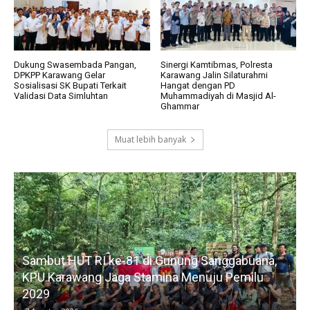
Dukung Swasembada Pangan,
Sinergi Kamtibmas, Polresta
DPKPP Karawang Gelar
Karawang Jalin Silaturahmi
Sosialisasi SK Bupati Terkait
Hangat dengan PD
Validasi Data Simluhtan
Muhammadiyah di Masjid Al-
Ghammar
Muat lebih banyak
Sambut HUT RI ke-81 di Gunung Sanggabuana,
KPU Karawang Jaga Stamina Menuju Pemilu
2029
D