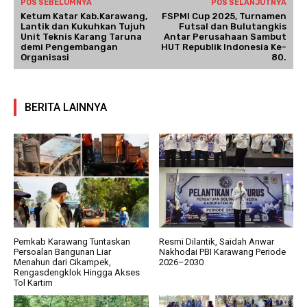
POS SEBELUMNYA
POS SELANJUTNYA
Ketum Katar Kab.Karawang,
FSPMI Cup 2025, Turnamen
Lantik dan Kukuhkan Tujuh
Futsal dan Bulutangkis
Unit Teknis Karang Taruna
Antar Perusahaan Sambut
demi Pengembangan
HUT Republik Indonesia Ke-
Organisasi
80.
BERITA LAINNYA
Pemkab Karawang Tuntaskan
Resmi Dilantik, Saidah Anwar
Persoalan Bangunan Liar
Nakhodai PBI Karawang Periode
Menahun dari Cikampek,
2026–2030
Rengasdengklok Hingga Akses
Tol Kartim