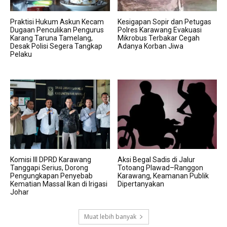
Praktisi Hukum Askun Kecam
Kesigapan Sopir dan Petugas
Dugaan Penculikan Pengurus
Polres Karawang Evakuasi
Karang Taruna Tamelang,
Mikrobus Terbakar Cegah
Desak Polisi Segera Tangkap
Adanya Korban Jiwa
Pelaku
Komisi III DPRD Karawang
Aksi Begal Sadis di Jalur
Tanggapi Serius, Dorong
Totoang Plawad–Ranggon
Pengungkapan Penyebab
Karawang, Keamanan Publik
Kematian Massal Ikan di Irigasi
Dipertanyakan
Johar
Muat lebih banyak