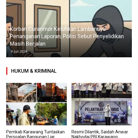
Korban Curanmor Keluhkan Lambannya
Penanganan Laporan, Polisi Sebut Penyelidikan
Masih Berjalan
9 Juli 2026
HUKUM & KRIMINAL
Pemkab Karawang Tuntaskan
Resmi Dilantik, Saidah Anwar
Persoalan Bangunan Liar
Nakhodai PBI Karawang