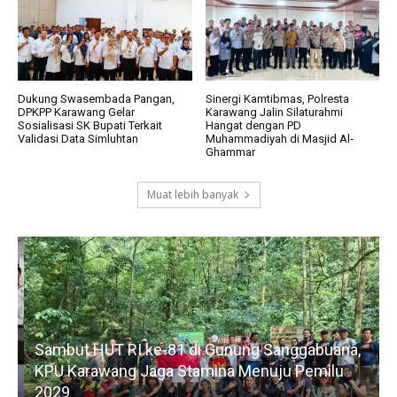
Dukung Swasembada Pangan,
Sinergi Kamtibmas, Polresta
DPKPP Karawang Gelar
Karawang Jalin Silaturahmi
Sosialisasi SK Bupati Terkait
Hangat dengan PD
Validasi Data Simluhtan
Muhammadiyah di Masjid Al-
Ghammar
Muat lebih banyak
Sambut HUT RI ke-81 di Gunung Sanggabuana,
KPU Karawang Jaga Stamina Menuju Pemilu
2029
D