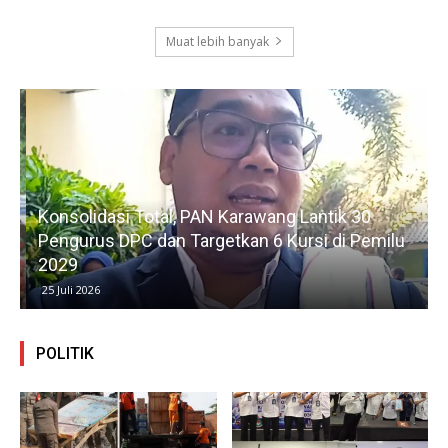
Muat lebih banyak
Konsolidasi Total, PAN Karawang Lantik 30
k
Pengurus DPC dan Targetkan 6 Kursi di Pemilu
G
2029
25 Juli 2026
POLITIK