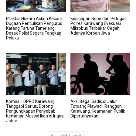
Praktisi Hukum Askun Kecam
Kesigapan Sopir dan Petugas
Dugaan Penculikan Pengurus
Polres Karawang Evakuasi
Karang Taruna Tamelang,
Mikrobus Terbakar Cegah
Desak Polisi Segera Tangkap
Adanya Korban Jiwa
Pelaku
Komisi III DPRD Karawang
Aksi Begal Sadis di Jalur
Tanggapi Serius, Dorong
Totoang Plawad–Ranggon
Pengungkapan Penyebab
Karawang, Keamanan Publik
Kematian Massal Ikan di Irigasi
Dipertanyakan
Johar
Muat lebih banyak