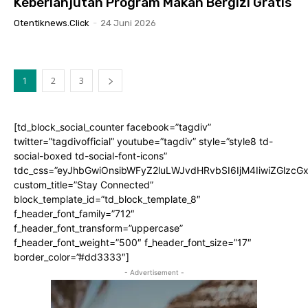
Keberlanjutan Program Makan Bergizi Gratis
Otentiknews.click
-
24 Juni 2026
1
2
3
[td_block_social_counter facebook=”tagdiv”
twitter=”tagdivofficial” youtube=”tagdiv” style=”style8 td-
social-boxed td-social-font-icons”
tdc_css=”eyJhbGwiOnsibWFyZ2luLWJvdHRvbSI6IjM4IiwiZGlz
custom_title=”Stay Connected”
block_template_id=”td_block_template_8″
f_header_font_family=”712″
f_header_font_transform=”uppercase”
f_header_font_weight=”500″ f_header_font_size=”17″
border_color=”#dd3333″]
- Advertisement -