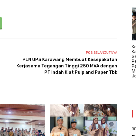
Ko
K
POS SELANJUTNYA
Se
n
PLN UP3 Karawang Membuat Kesepakatan
P
Kerjasama Tegangan Tinggi 250 MVA dengan
P
Ma
PT Indah Kiat Pulp and Paper Tbk
J
BE