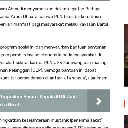
mam Ahmadi menyampaikan dalam kegiatan Berbagi
sama Yatim Dhuafa, bahwa PLN terus berkomitmen
rikan manfaat bagi masyarakat melalui Yayasan Baitul
program sosial ini dan menyalurkan bantuan santunan
rogram pemberdayaan ekonomi kepada masyarakat di
Insiden Kebakaran Melanda
arakat sekitar kantor PLN UP3 Karawang dan masing-
Bangunan Toko Swalayan Tokma
ayanan Pelanggan (ULP). Semoga bantuan ini dapat
Kosambi Jum’at Malam
at tali persaudaraan di antara kita semua”, ujar Imam.
24 Juli 2026
Tugaskan Empat Kepala KUA Jadi
kta Nikah
ingkatkan kesejahteraan mustahik (penerima zakat)