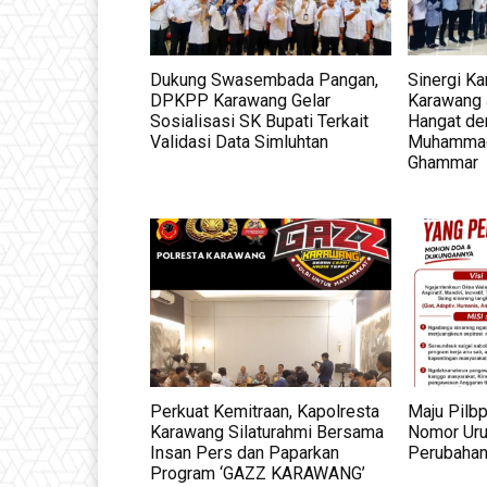
Dukung Swasembada Pangan,
Sinergi K
DPKPP Karawang Gelar
Karawang J
Sosialisasi SK Bupati Terkait
Hangat d
Validasi Data Simluhtan
Muhammadi
Ghammar
Perkuat Kemitraan, Kapolresta
Maju Pilbp
Karawang Silaturahmi Bersama
Nomor Uru
Insan Pers dan Paparkan
Perubahan
Program ‘GAZZ KARAWANG’