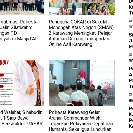
D
K
T
amtibmas, Polresta
Pengguna GOKAR di Sekolah
Ot
alin Silaturahmi
Menengah Atas Negeri (SMAN)
BE
engan PD
2 Karawang Meningkat, Pelajar
S
yah di Masjid Al-
Antusias Dukung Transportasi
J
Online Asli Karawang
M
Ot
BE
P
A
M
T
Ot
BE
P
d Walahar, Sihabudin
Polresta Karawang Gelar
K
t 1 Siap Bawa
Arahan Commander Wish:
P
 Berkarakter ‘GAHAR’
Tegaskan Pelayanan Cepat dan
K
Humanis, Sekaligus Luncurkan