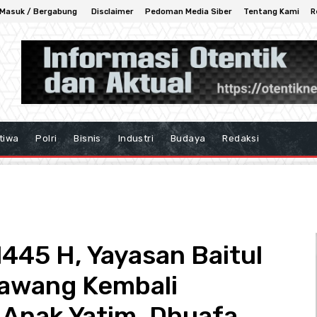
Masuk / Bergabung
Disclaimer
Pedoman Media Siber
Tentang Kami
R
tiwa
Polri
Bisnis
Industri
Budaya
Redaksi
445 H, Yayasan Baitul
awang Kembali
 Anak Yatim, Dhuafa