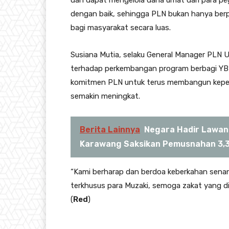
dan dapat mengelola dana umat dari para pe
dengan baik, sehingga PLN bukan hanya berpe
bagi masyarakat secara luas.
Susiana Mutia, selaku General Manager PLN
terhadap perkembangan program berbagi YBM
komitmen PLN untuk terus membangun keped
semakin meningkat.
Berita Lainnya
Negara Hadir Lawan
Karawang Saksikan Pemusnahan 3,3
“Kami berharap dan berdoa keberkahan senanti
terkhusus para Muzaki, semoga zakat yang di
(
Red
)