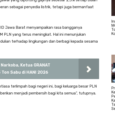
gawai yang dipotong gajinya sebesar 2,5% setiap bulan
ran sebagai penyedia listrik, tetapi juga bermanfaat
In
M
 UID Jawa Barat menyampaikan rasa bangganya
T
K
 PLN yang terus meningkat. Hal ini menunjukan
ulian terhadap lingkungan dan berbagi kepada sesama
 Narkoba, Ketua GRANAT
 Ton Sabu di HANI 2026
asa terlimpah bagi negeri ini, bagi keluarga besar PLN
Pr
K
berikan menjadi pembersih bagi kita semua”, tutupnya.
Pe
K
Ta
S