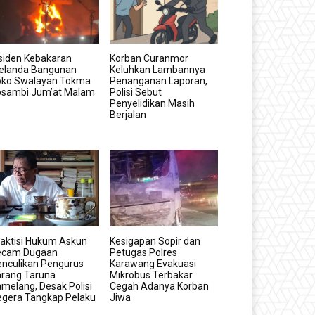
siden Kebakaran
Korban Curanmor
elanda Bangunan
Keluhkan Lambannya
oko Swalayan Tokma
Penanganan Laporan,
osambi Jum’at Malam
Polisi Sebut
Penyelidikan Masih
Berjalan
aktisi Hukum Askun
Kesigapan Sopir dan
ecam Dugaan
Petugas Polres
nculikan Pengurus
Karawang Evakuasi
arang Taruna
Mikrobus Terbakar
melang, Desak Polisi
Cegah Adanya Korban
egera Tangkap Pelaku
Jiwa