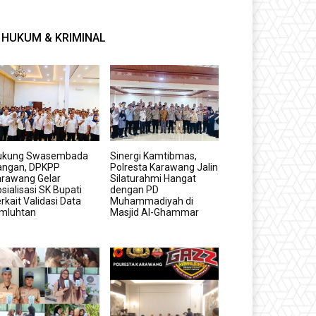
HUKUM & KRIMINAL
ukung Swasembada
Sinergi Kamtibmas,
angan, DPKPP
Polresta Karawang Jalin
arawang Gelar
Silaturahmi Hangat
sialisasi SK Bupati
dengan PD
rkait Validasi Data
Muhammadiyah di
imluhtan
Masjid Al-Ghammar