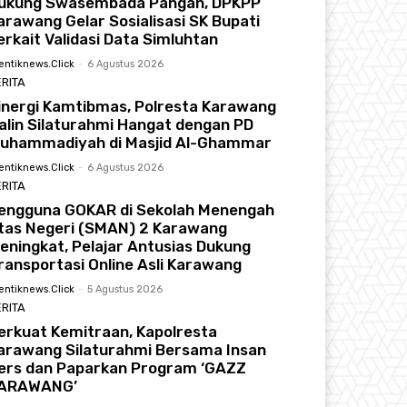
ukung Swasembada Pangan, DPKPP
arawang Gelar Sosialisasi SK Bupati
erkait Validasi Data Simluhtan
entiknews.click
-
6 Agustus 2026
RITA
inergi Kamtibmas, Polresta Karawang
alin Silaturahmi Hangat dengan PD
uhammadiyah di Masjid Al-Ghammar
entiknews.click
-
6 Agustus 2026
RITA
engguna GOKAR di Sekolah Menengah
tas Negeri (SMAN) 2 Karawang
eningkat, Pelajar Antusias Dukung
ransportasi Online Asli Karawang
entiknews.click
-
5 Agustus 2026
RITA
erkuat Kemitraan, Kapolresta
arawang Silaturahmi Bersama Insan
ers dan Paparkan Program ‘GAZZ
ARAWANG’