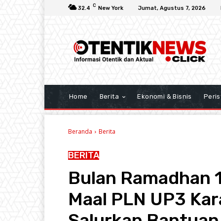
C
32.4
New York
Jumat, Agustus 7, 2026
Home
Berita
Ekonomi & Bisnis
Peris
Beranda
Berita
BERITA
Bulan Ramadhan 1
Maal PLN UP3 Kar
Salurkan Bantuan