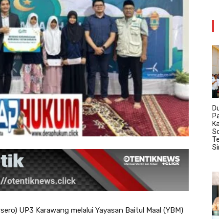
D
P
K
So
Te
S
rsero) UP3 Karawang melalui Yayasan Baitul Maal (YBM)