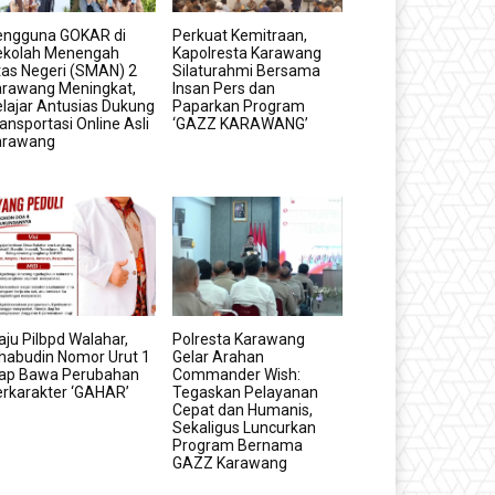
engguna GOKAR di
Perkuat Kemitraan,
ekolah Menengah
Kapolresta Karawang
as Negeri (SMAN) 2
Silaturahmi Bersama
arawang Meningkat,
Insan Pers dan
lajar Antusias Dukung
Paparkan Program
ansportasi Online Asli
‘GAZZ KARAWANG’
arawang
ju Pilbpd Walahar,
Polresta Karawang
habudin Nomor Urut 1
Gelar Arahan
iap Bawa Perubahan
Commander Wish:
rkarakter ‘GAHAR’
Tegaskan Pelayanan
Cepat dan Humanis,
Sekaligus Luncurkan
Program Bernama
GAZZ Karawang