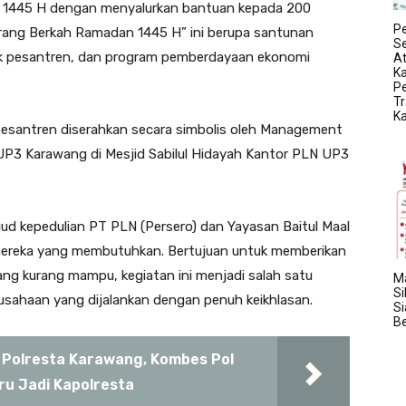
n 1445 H dengan menyalurkan bantuan kepada 200
P
rang Berkah Ramadan 1445 H” ini berupa santunan
S
dok pesantren, dan program pemberdayaan ekonomi
At
K
Pe
Tr
K
esantren diserahkan secara simbolis oleh Management
3 Karawang di Mesjid Sabilul Hidayah Kantor PLN UP3
ud kepedulian PT PLN (Persero) dan Yayasan Baitul Maal
mereka yang membutuhkan. Bertujuan untuk memberikan
ng kurang mampu, kegiatan ini menjadi salah satu
Ma
Si
usahaan yang dijalankan dengan penuh keikhlasan.
S
Be
i Polresta Karawang, Kombes Pol
u Jadi Kapolresta