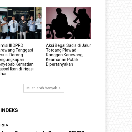
misi III DPRD
Aksi Begal Sadis di Jalur
arawang Tanggapi
Totoang Plawad–
rius, Dorong
Ranggon Karawang,
engungkapan
Keamanan Publik
enyebab Kematian
Dipertanyakan
ssal Ikan di Irigasi
ohar
Muat lebih banyak
INDEKS
RITA