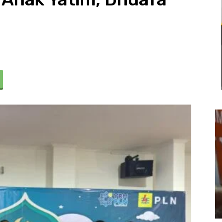
Usut Keras Tawuran Remaja di
Klari, Polres Karawang Lakukan
Olah TKP dan Buru Pelaku
22 Juli 2026