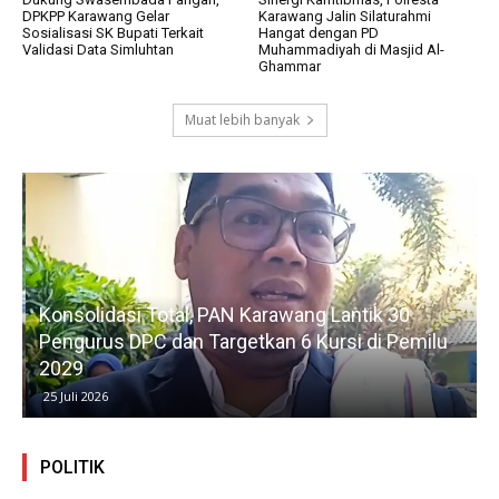
DPKPP Karawang Gelar
Karawang Jalin Silaturahmi
Sosialisasi SK Bupati Terkait
Hangat dengan PD
Validasi Data Simluhtan
Muhammadiyah di Masjid Al-
Ghammar
Muat lebih banyak
Konsolidasi Total, PAN Karawang Lantik 30
k
Pengurus DPC dan Targetkan 6 Kursi di Pemilu
G
2029
25 Juli 2026
POLITIK