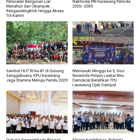
Persoalan Bangunan Liar
Nakhodai PBI Karawang Periode
Menahun dari Cikampek,
2026–2030
Rengasdengklok Hingga Akses
Tol Kartim
Sambut HUT RI ke-81 di Gunung
Memasuki Minggu ke-5, Suci
Sanggabuana, KPU Karawang
Nurwinda Pimpin Laskar Biru
Jaga Stamina Menuju Pemilu 2029
Demokrat Bersihkan TPU
Leuweung Djati Ciampel
Dukung Swasembada Pangan,
Sinergi Kamtibmas, Polresta