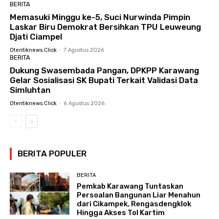
BERITA
Memasuki Minggu ke-5, Suci Nurwinda Pimpin
Laskar Biru Demokrat Bersihkan TPU Leuweung
Djati Ciampel
Otentiknews.click
-
7 Agustus 2026
BERITA
Dukung Swasembada Pangan, DPKPP Karawang
Gelar Sosialisasi SK Bupati Terkait Validasi Data
Simluhtan
Otentiknews.click
-
6 Agustus 2026
BERITA POPULER
BERITA
Pemkab Karawang Tuntaskan
Persoalan Bangunan Liar Menahun
dari Cikampek, Rengasdengklok
Hingga Akses Tol Kartim