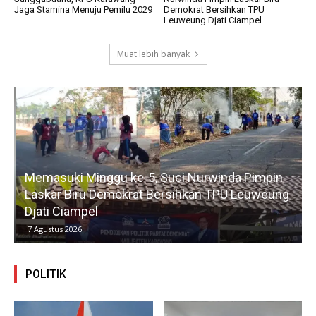
Jaga Stamina Menuju Pemilu 2029
Demokrat Bersihkan TPU
Leuweung Djati Ciampel
Muat lebih banyak
Memasuki Minggu ke-5, Suci Nurwinda Pimpin
R
Laskar Biru Demokrat Bersihkan TPU Leuweung
Djati Ciampel
7 Agustus 2026
POLITIK