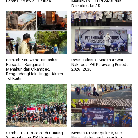
Lomba Pidato AHY Muda
Meriahkan HUT RI ke-81 dan
Demokrat ke-25
Pemkab Karawang Tuntaskan
Resmi Dilantik, Saidah Anwar
Persoalan Bangunan Liar
Nakhodai PBI Karawang Periode
Menahun dari Cikampek,
2026–2030
Rengasdengklok Hingga Akses
Tol Kartim
Sambut HUT RI ke-81 di Gunung
Memasuki Minggu ke-5, Suci
Sanggabuana, KPU Karawang
Nurwinda Pimpin Laskar Biru