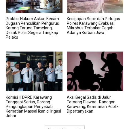
Praktisi Hukum Askun Kecam
Kesigapan Sopir dan Petugas
Dugaan Penculikan Pengurus
Polres Karawang Evakuasi
Karang Taruna Tamelang,
Mikrobus Terbakar Cegah
Desak Polisi Segera Tangkap
Adanya Korban Jiwa
Pelaku
Komisi III DPRD Karawang
Aksi Begal Sadis di Jalur
Tanggapi Serius, Dorong
Totoang Plawad–Ranggon
Pengungkapan Penyebab
Karawang, Keamanan Publik
Kematian Massal Ikan di Irigasi
Dipertanyakan
Johar