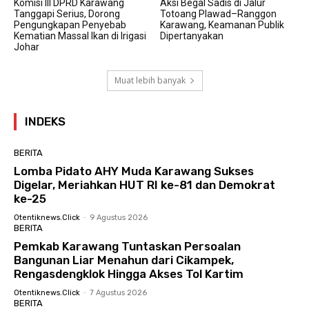
Komisi III DPRD Karawang
Aksi Begal Sadis di Jalur
Tanggapi Serius, Dorong
Totoang Plawad–Ranggon
Pengungkapan Penyebab
Karawang, Keamanan Publik
Kematian Massal Ikan di Irigasi
Dipertanyakan
Johar
Muat lebih banyak
INDEKS
BERITA
Lomba Pidato AHY Muda Karawang Sukses
Digelar, Meriahkan HUT RI ke-81 dan Demokrat
ke-25
Otentiknews.click
-
9 Agustus 2026
BERITA
Pemkab Karawang Tuntaskan Persoalan
Bangunan Liar Menahun dari Cikampek,
Rengasdengklok Hingga Akses Tol Kartim
Otentiknews.click
-
7 Agustus 2026
BERITA