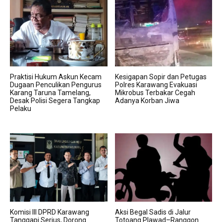
Praktisi Hukum Askun Kecam
Kesigapan Sopir dan Petugas
Dugaan Penculikan Pengurus
Polres Karawang Evakuasi
Karang Taruna Tamelang,
Mikrobus Terbakar Cegah
Desak Polisi Segera Tangkap
Adanya Korban Jiwa
Pelaku
Komisi III DPRD Karawang
Aksi Begal Sadis di Jalur
Tanggapi Serius, Dorong
Totoang Plawad–Ranggon