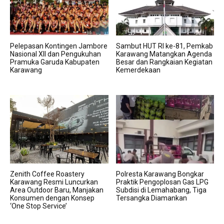
Pelepasan Kontingen Jambore
Sambut HUT RI ke-81, Pemkab
Nasional XII dan Pengukuhan
Karawang Matangkan Agenda
Pramuka Garuda Kabupaten
Besar dan Rangkaian Kegiatan
Karawang
Kemerdekaan
Zenith Coffee Roastery
Polresta Karawang Bongkar
Karawang Resmi Luncurkan
Praktik Pengoplosan Gas LPG
Area Outdoor Baru, Manjakan
Subdisi di Lemahabang, Tiga
Konsumen dengan Konsep
Tersangka Diamankan
‘One Stop Service’