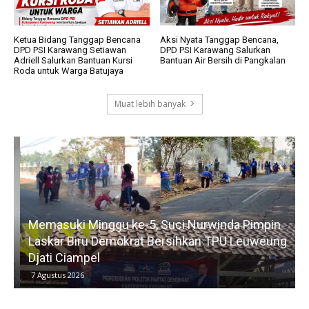
Ketua Bidang Tanggap Bencana
Aksi Nyata Tanggap Bencana,
DPD PSI Karawang Setiawan
DPD PSI Karawang Salurkan
Adriell Salurkan Bantuan Kursi
Bantuan Air Bersih di Pangkalan
Roda untuk Warga Batujaya
Muat lebih banyak
Memasuki Minggu ke-5, Suci Nurwinda Pimpin
R
Laskar Biru Demokrat Bersihkan TPU Leuweung
Djati Ciampel
7 Agustus 2026