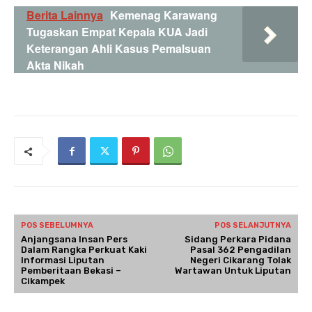
Berita Lainnya
Kemenag Karawang
Tugaskan Empat Kepala KUA Jadi
Keterangan Ahli Kasus Pemalsuan
Akta Nikah
POS SEBELUMNYA
POS SELANJUTNYA
Anjangsana Insan Pers
Sidang Perkara Pidana
Dalam Rangka Perkuat Kaki
Pasal 362 Pengadilan
Informasi Liputan
Negeri Cikarang Tolak
Pemberitaan Bekasi –
Wartawan Untuk Liputan
Cikampek