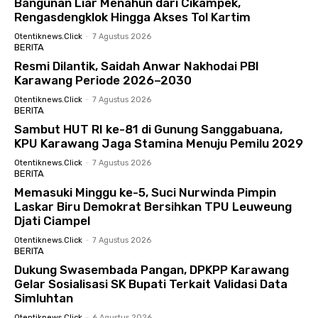
Bangunan Liar Menahun dari Cikampek,
Rengasdengklok Hingga Akses Tol Kartim
Otentiknews.click
-
7 Agustus 2026
BERITA
Resmi Dilantik, Saidah Anwar Nakhodai PBI
Karawang Periode 2026–2030
Otentiknews.click
-
7 Agustus 2026
BERITA
Sambut HUT RI ke-81 di Gunung Sanggabuana,
KPU Karawang Jaga Stamina Menuju Pemilu 2029
Otentiknews.click
-
7 Agustus 2026
BERITA
Memasuki Minggu ke-5, Suci Nurwinda Pimpin
Laskar Biru Demokrat Bersihkan TPU Leuweung
Djati Ciampel
Otentiknews.click
-
7 Agustus 2026
BERITA
Dukung Swasembada Pangan, DPKPP Karawang
Gelar Sosialisasi SK Bupati Terkait Validasi Data
Simluhtan
Otentiknews.click
-
6 Agustus 2026