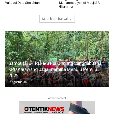
Validasi Data Simluhtan
Muhammadiyah di Masjid Al-
Ghammar
Muat lebih banyak
Sambut HUT RI ke-81 di Gunung Sanggabuana,
KPU Karawang Jaga Stamina Menuju Pemilu
2029
D
7 Agustus 2026
- Advertisement -