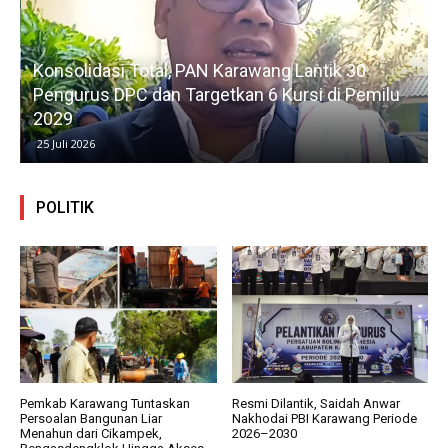
Konsolidasi Total, PAN Karawang Lantik 30
k
Pengurus DPC dan Targetkan 6 Kursi di Pemilu
G
2029
25 Juli 2026
POLITIK
Pemkab Karawang Tuntaskan
Resmi Dilantik, Saidah Anwar
Persoalan Bangunan Liar
Nakhodai PBI Karawang Periode
Menahun dari Cikampek,
2026–2030