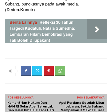
Subang, pungkasnya pada awak media.
(
)
Deden.Kuncir
Berita Lainnya
Refleksi 30 Tahun
Tragedi Kudatuli, Natala Sumedha:
Lembaran Hitam Demokrasi yang
Tak Boleh Dilupakan!
POS SEBELUMNYA
POS SELANJUTNYA
Kementrian Hukum Dan
Apel Perdana Setelah Libur
HAM RI Gelar Apel Serentak
Lebaran, Sekda Subang
Dan Halal Bihalal Pasca Hari
Sampaikan 3 Makna Puasa