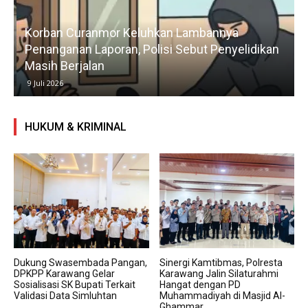
Korban Curanmor Keluhkan Lambannya
Penanganan Laporan, Polisi Sebut Penyelidikan
Masih Berjalan
9 Juli 2026
HUKUM & KRIMINAL
Dukung Swasembada Pangan,
Sinergi Kamtibmas, Polresta
DPKPP Karawang Gelar
Karawang Jalin Silaturahmi
Sosialisasi SK Bupati Terkait
Hangat dengan PD
Validasi Data Simluhtan
Muhammadiyah di Masjid Al-
Ghammar