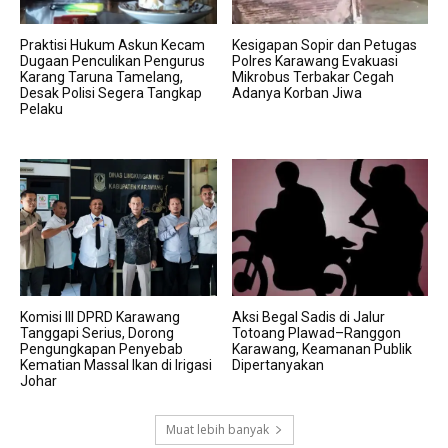
Praktisi Hukum Askun Kecam
Kesigapan Sopir dan Petugas
Dugaan Penculikan Pengurus
Polres Karawang Evakuasi
Karang Taruna Tamelang,
Mikrobus Terbakar Cegah
Desak Polisi Segera Tangkap
Adanya Korban Jiwa
Pelaku
Komisi III DPRD Karawang
Aksi Begal Sadis di Jalur
Tanggapi Serius, Dorong
Totoang Plawad–Ranggon
Pengungkapan Penyebab
Karawang, Keamanan Publik
Kematian Massal Ikan di Irigasi
Dipertanyakan
Johar
Muat lebih banyak