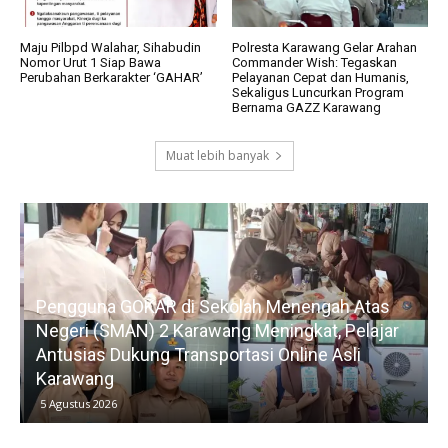
Maju Pilbpd Walahar, Sihabudin
Polresta Karawang Gelar Arahan
Nomor Urut 1 Siap Bawa
Commander Wish: Tegaskan
Perubahan Berkarakter ‘GAHAR’
Pelayanan Cepat dan Humanis,
Sekaligus Luncurkan Program
Bernama GAZZ Karawang
Muat lebih banyak
Pengguna GOKAR di Sekolah Menengah Atas
Negeri (SMAN) 2 Karawang Meningkat, Pelajar
Antusias Dukung Transportasi Online Asli
Karawang
5 Agustus 2026