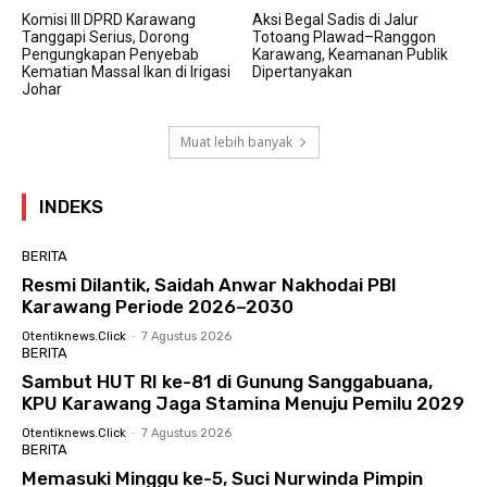
Komisi III DPRD Karawang
Aksi Begal Sadis di Jalur
Tanggapi Serius, Dorong
Totoang Plawad–Ranggon
Pengungkapan Penyebab
Karawang, Keamanan Publik
Kematian Massal Ikan di Irigasi
Dipertanyakan
Johar
Muat lebih banyak
INDEKS
BERITA
Resmi Dilantik, Saidah Anwar Nakhodai PBI
Karawang Periode 2026–2030
Otentiknews.click
-
7 Agustus 2026
BERITA
Sambut HUT RI ke-81 di Gunung Sanggabuana,
KPU Karawang Jaga Stamina Menuju Pemilu 2029
Otentiknews.click
-
7 Agustus 2026
BERITA
Memasuki Minggu ke-5, Suci Nurwinda Pimpin