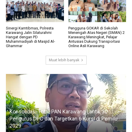
Sinergi Kamtibmas, Polresta
Pengguna GOKAR di Sekolah
Karawang Jalin Silaturahmi
Menengah Atas Negeri (SMAN) 2
Hangat dengan PD
Karawang Meningkat, Pelajar
Muhammadiyah di Masjid Al-
Antusias Dukung Transportasi
Ghammar
Online Asli Karawang
Muat lebih banyak
Konsolidasi Total, PAN Karawang Lantik 30
k
Pengurus DPC dan Targetkan 6 Kursi di Pemilu
G
2029