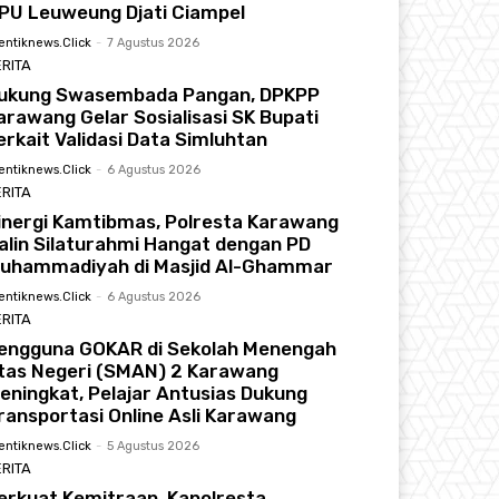
PU Leuweung Djati Ciampel
entiknews.click
-
7 Agustus 2026
RITA
ukung Swasembada Pangan, DPKPP
arawang Gelar Sosialisasi SK Bupati
erkait Validasi Data Simluhtan
entiknews.click
-
6 Agustus 2026
RITA
inergi Kamtibmas, Polresta Karawang
alin Silaturahmi Hangat dengan PD
uhammadiyah di Masjid Al-Ghammar
solidasi Total, PAN Karawang Lantik 3
entiknews.click
-
6 Agustus 2026
RITA
 dan Targetkan 6 Kursi di Pemilu 2029
engguna GOKAR di Sekolah Menengah
 2026
tas Negeri (SMAN) 2 Karawang
eningkat, Pelajar Antusias Dukung
ransportasi Online Asli Karawang
entiknews.click
-
5 Agustus 2026
RITA
erkuat Kemitraan, Kapolresta