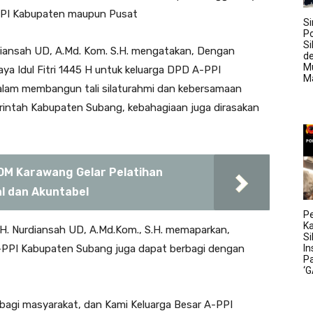
PPI Kabupaten maupun Pusat
Si
Po
Si
iansah UD, A.Md. Kom. S.H. mengatakan, Dengan
d
M
aya Idul Fitri 1445 H untuk keluarga DPD A-PPI
M
alam membangun tali silaturahmi dan kebersamaan
intah Kabupaten Subang, kebahagiaan juga dirasakan
M Karawang Gelar Pelatihan
l dan Akuntabel
Pe
K
H. Nurdiansah UD, A.Md.Kom., S.H. memaparkan,
S
 A-PPI Kabupaten Subang juga dapat berbagi dengan
In
P
‘
bagi masyarakat, dan Kami Keluarga Besar A-PPI