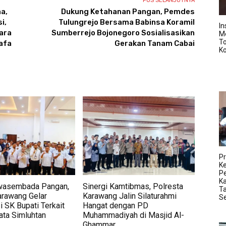
POS SELANJUTNYA
a,
Dukung Ketahanan Pangan, Pemdes
i,
Tulungrejo Bersama Babinsa Koramil
In
ara
Sumberrejo Bojonegoro Sosialisasikan
M
T
afa
Gerakan Tanam Cabai
K
Pr
K
Pe
K
wasembada Pangan,
Sinergi Kamtibmas, Polresta
Ta
rawang Gelar
Karawang Jalin Silaturahmi
S
i SK Bupati Terkait
Hangat dengan PD
ata Simluhtan
Muhammadiyah di Masjid Al-
Ghammar