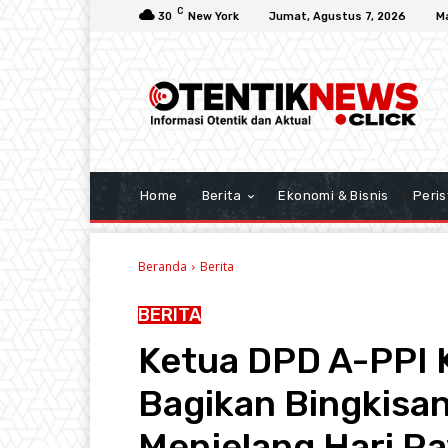
C
30
New York
Jumat, Agustus 7, 2026
M
Home
Berita
Ekonomi & Bisnis
Peris
Beranda
Berita
BERITA
Ketua DPD A-PPI
Bagikan Bingkisa
Menjelang Hari Ray