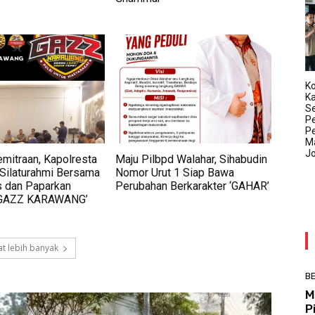
Ko
K
Se
P
P
Ma
J
mitraan, Kapolresta
Maju Pilbpd Walahar, Sihabudin
Silaturahmi Bersama
Nomor Urut 1 Siap Bawa
s dan Paparkan
Perubahan Berkarakter ‘GAHAR’
‘GAZZ KARAWANG’
t lebih banyak
BE
M
P