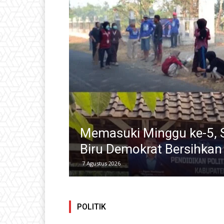
 Laskar
Refleksi 30 Tahun Traged
Ciampel
Lembaran Hitam Demokras
27 Juli 2026
POLITIK