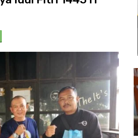
Usut Keras Tawuran Remaja di
Klari, Polres Karawang Lakukan
Olah TKP dan Buru Pelaku
22 Juli 2026