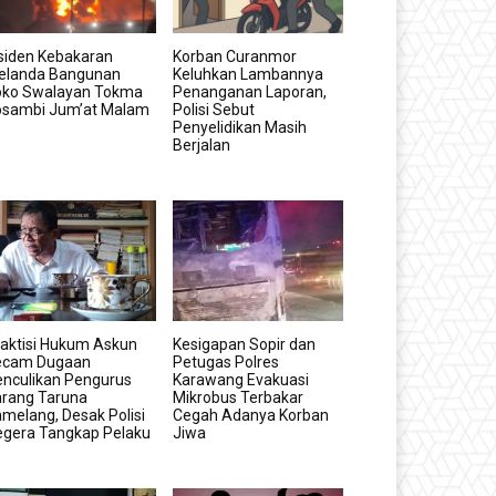
siden Kebakaran
Korban Curanmor
elanda Bangunan
Keluhkan Lambannya
oko Swalayan Tokma
Penanganan Laporan,
osambi Jum’at Malam
Polisi Sebut
Penyelidikan Masih
Berjalan
aktisi Hukum Askun
Kesigapan Sopir dan
ecam Dugaan
Petugas Polres
nculikan Pengurus
Karawang Evakuasi
arang Taruna
Mikrobus Terbakar
melang, Desak Polisi
Cegah Adanya Korban
egera Tangkap Pelaku
Jiwa