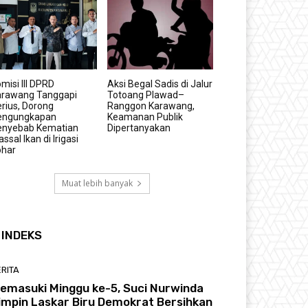
misi III DPRD
Aksi Begal Sadis di Jalur
arawang Tanggapi
Totoang Plawad–
rius, Dorong
Ranggon Karawang,
engungkapan
Keamanan Publik
enyebab Kematian
Dipertanyakan
ssal Ikan di Irigasi
ohar
Muat lebih banyak
INDEKS
RITA
emasuki Minggu ke-5, Suci Nurwinda
impin Laskar Biru Demokrat Bersihkan