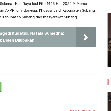
lamat Hari Raya Idul Fitri 1445 H – 2024 M Mohon
ran A-PPI di Indonesia, Khususnya di Kabupaten Subang
h Kabupaten Subang dan masyarakat Subang.
ragedi Kudatuli, Natala Sumedha:
 Boleh Dilupakan!
Insiden Kebakaran Melanda
Bangunan Toko Swalayan Tokma
Kosambi Jum’at Malam
24 Juli 2026