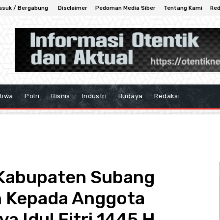
asuk / Bergabung
Disclaimer
Pedoman Media Siber
Tentang Kami
Red
tiwa
Polri
Bisnis
Industri
Budaya
Redaksi
 Kabupaten Subang
n Kepada Anggota
a Idul Fitri 1445 H