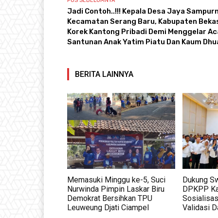
POS SEBELUMNYA
Jadi Contoh..!!! Kepala Desa Jaya Sampurn
Kecamatan Serang Baru, Kabupaten Bekas
Korek Kantong Pribadi Demi Menggelar Ac
Santunan Anak Yatim Piatu Dan Kaum Dhu
BERITA LAINNYA
Memasuki Minggu ke-5, Suci
Dukung S
Nurwinda Pimpin Laskar Biru
DPKPP Ka
Demokrat Bersihkan TPU
Sosialisas
Leuweung Djati Ciampel
Validasi D