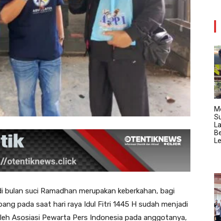
M
Su
La
B
Le
 di bulan suci Ramadhan merupakan keberkahan, bagi
ng pada saat hari raya Idul Fitri 1445 H sudah menjadi
 oleh Asosiasi Pewarta Pers Indonesia pada anggotanya,