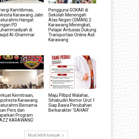
nergi Kamtibmas,
Pengguna GOKAR di
lresta Karawang Jalin
Sekolah Menengah
laturahmi Hangat
Atas Negeri (SMAN) 2
engan PD
Karawang Meningkat,
uhammadiyah di
Pelajar Antusias Dukung
asjid Al-Ghammar
Transportasi Online Asli
Karawang
rkuat Kemitraan,
Maju Pilbpd Walahar,
apolresta Karawang
Sihabudin Nomor Urut 1
ilaturahmi Bersama
Siap Bawa Perubahan
san Pers dan
Berkarakter ‘GAHAR’
aparkan Program
GAZZ KARAWANG’
Muat lebih banyak