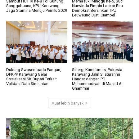
Sambut HUT RI ke-81 di Gunung
Memasuki Minggu ke-5, Suci
Sanggabuana, KPU Karawang
Nurwinda Pimpin Laskar Biru
Jaga Stamina Menuju Pemilu 2029
Demokrat Bersihkan TPU
Leuweung Djati Ciampel
Dukung Swasembada Pangan,
Sinergi Kamtibmas, Polresta
DPKPP Karawang Gelar
Karawang Jalin Silaturahmi
Sosialisasi SK Bupati Terkait
Hangat dengan PD
Validasi Data Simluhtan
Muhammadiyah di Masjid Al-
Ghammar
Muat lebih banyak