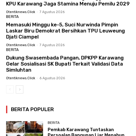
KPU Karawang Jaga Stamina Menuju Pemilu 2029
Otentiknews.click
-
7 Agustus 2026
BERITA
Memasuki Minggu ke-5, Suci Nurwinda Pimpin
Laskar Biru Demokrat Bersihkan TPU Leuweung
Djati Ciampel
Otentiknews.click
-
7 Agustus 2026
BERITA
Dukung Swasembada Pangan, DPKPP Karawang
Gelar Sosialisasi SK Bupati Terkait Validasi Data
Simluhtan
Otentiknews.click
-
6 Agustus 2026
BERITA POPULER
BERITA
Pemkab Karawang Tuntaskan
Persoalan Bangunan Liar Menahun