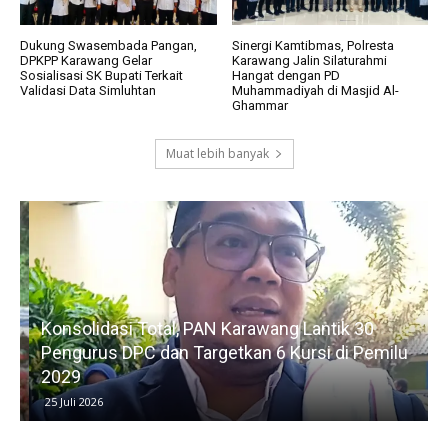
Dukung Swasembada Pangan,
Sinergi Kamtibmas, Polresta
DPKPP Karawang Gelar
Karawang Jalin Silaturahmi
Sosialisasi SK Bupati Terkait
Hangat dengan PD
Validasi Data Simluhtan
Muhammadiyah di Masjid Al-
Ghammar
Muat lebih banyak
Konsolidasi Total, PAN Karawang Lantik 30
k
Pengurus DPC dan Targetkan 6 Kursi di Pemilu
G
2029
25 Juli 2026