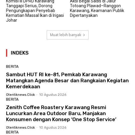
Komisi III DPRD Karawang
Aksi Begal Sadis di Jalur
Tanggapi Serius, Dorong
Totoang Plawad–Ranggon
Pengungkapan Penyebab
Karawang, Keamanan Publik
Kematian Massal Ikan di Irigasi
Dipertanyakan
Johar
Muat lebih banyak
INDEKS
BERITA
Sambut HUT RI ke-81, Pemkab Karawang
Matangkan Agenda Besar dan Rangkaian Kegiatan
Kemerdekaan
Otentiknews.click
-
10 Agustus 2026
BERITA
Zenith Coffee Roastery Karawang Resmi
Luncurkan Area Outdoor Baru, Manjakan
Konsumen dengan Konsep ‘One Stop Service’
Otentiknews.click
-
10 Agustus 2026
BERITA