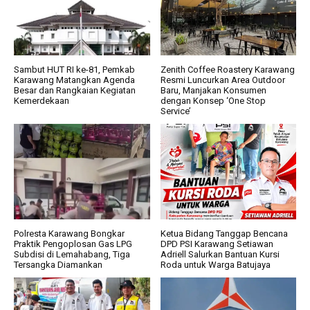
Sambut HUT RI ke-81, Pemkab
Zenith Coffee Roastery Karawang
Karawang Matangkan Agenda
Resmi Luncurkan Area Outdoor
Besar dan Rangkaian Kegiatan
Baru, Manjakan Konsumen
Kemerdekaan
dengan Konsep ‘One Stop
Service’
Polresta Karawang Bongkar
Ketua Bidang Tanggap Bencana
Praktik Pengoplosan Gas LPG
DPD PSI Karawang Setiawan
Subdisi di Lemahabang, Tiga
Adriell Salurkan Bantuan Kursi
Tersangka Diamankan
Roda untuk Warga Batujaya