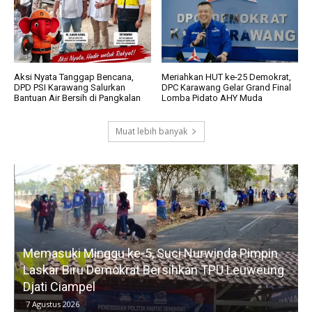
Aksi Nyata Tanggap Bencana,
Meriahkan HUT ke-25 Demokrat,
DPD PSI Karawang Salurkan
DPC Karawang Gelar Grand Final
Bantuan Air Bersih di Pangkalan
Lomba Pidato AHY Muda
Muat lebih banyak
Memasuki Minggu ke-5, Suci Nurwinda Pimpin
R
Laskar Biru Demokrat Bersihkan TPU Leuweung
Djati Ciampel
7 Agustus 2026