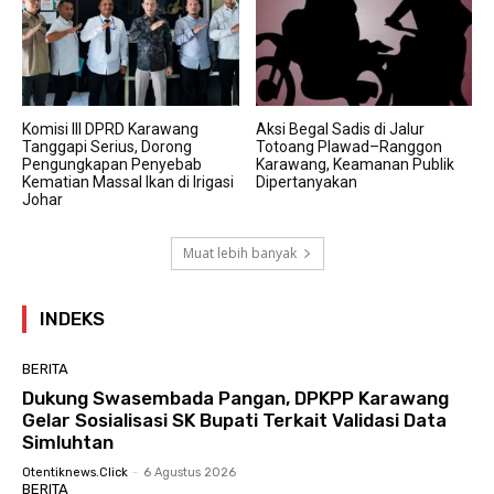
Komisi III DPRD Karawang
Aksi Begal Sadis di Jalur
Tanggapi Serius, Dorong
Totoang Plawad–Ranggon
Pengungkapan Penyebab
Karawang, Keamanan Publik
Kematian Massal Ikan di Irigasi
Dipertanyakan
Johar
Muat lebih banyak
INDEKS
BERITA
Dukung Swasembada Pangan, DPKPP Karawang
Gelar Sosialisasi SK Bupati Terkait Validasi Data
Simluhtan
Otentiknews.click
-
6 Agustus 2026
BERITA