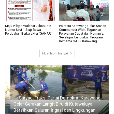
Maju Pilbpd Walahar, Sihabudin
Polresta Karawang Gelar Arahan
Nomor Urut 1 Siap Bawa
Commander Wish: Tegaskan
Perubahan Berkarakter ‘GAHAR’
Pelayanan Cepat dan Humanis,
Sekaligus Luncurkan Program
Bernama GAZZ Karawang
Muat lebih banyak
H. Saryadi Fraksi Partai Demokrat Karawang
Gelar Gerakan Langit Biru di Kutawaluya,
Bersihkan Saluran Irigasi dan Lingkungan