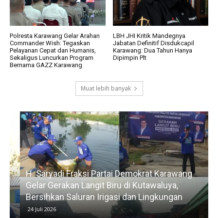
Polresta Karawang Gelar Arahan
LBH JHI Kritik Mandegnya
Commander Wish: Tegaskan
Jabatan Definitif Disdukcapil
Pelayanan Cepat dan Humanis,
Karawang: Dua Tahun Hanya
Sekaligus Luncurkan Program
Dipimpin Plt
Bernama GAZZ Karawang
Muat lebih banyak
H. Saryadi Fraksi Partai Demokrat Karawang
Gelar Gerakan Langit Biru di Kutawaluya,
Bersihkan Saluran Irigasi dan Lingkungan
24 Juli 2026