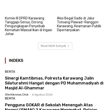
Komisi III DPRD Karawang
Aksi Begal Sadis di Jalur
Tanggapi Serius, Dorong
Totoang Plawad–Ranggon
Pengungkapan Penyebab
Karawang, Keamanan Publik
Kematian Massal Ikan di Irigasi
Dipertanyakan
Johar
Muat lebih banyak
INDEKS
BERITA
Sinergi Kamtibmas, Polresta Karawang Jalin
Silaturahmi Hangat dengan PD Muhammadiyah di
Masjid Al-Ghammar
Otentiknews.click
-
6 Agustus 2026
BERITA
Pengguna GOKAR di Sekolah Menengah Atas
Negeri (SMAN) 2 Karawang Meningkat, Pelajar