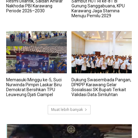
Resmi Dilantik, Saidah Anwar
Sambut HUT RI ke-81 di
Nakhodai PBI Karawang
Gunung Sanggabuana, KPU
Periode 2026–2030
Karawang Jaga Stamina
Menuju Pemilu 2029
Memasuki Minggu ke-5, Suci
Dukung Swasembada Pangan,
Nurwinda Pimpin Laskar Biru
DPKPP Karawang Gelar
Demokrat Bersihkan TPU
Sosialisasi SK Bupati Terkait
Leuweung Djati Ciampel
Validasi Data Simluhtan
Muat lebih banyak