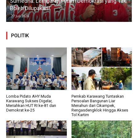
Sumedha: Lembaran Hitam Demokrasi yang Tak
Boleh Dilupakan!
27 Juli 2026
POLITIK
Lomba Pidato AHY Muda
Pemkab Karawang Tuntaskan
Karawang Sukses Digelar,
Persoalan Bangunan Liar
Meriahkan HUT RI ke-81 dan
Menahun dari Cikampek,
Demokrat ke-25
Rengasdengklok Hingga Akses
Tol Kartim