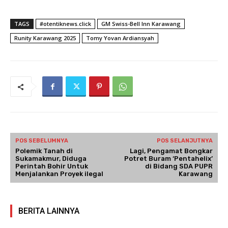
TAGS
#otentiknews.click
GM Swiss-Bell Inn Karawang
Runity Karawang 2025
Tomy Yovan Ardiansyah
POS SEBELUMNYA
POS SELANJUTNYA
Polemik Tanah di
Lagi, Pengamat Bongkar
Sukamakmur, Diduga
Potret Buram ‘Pentahelix’
Perintah Bohir Untuk
di Bidang SDA PUPR
Menjalankan Proyek ilegal
Karawang
BERITA LAINNYA