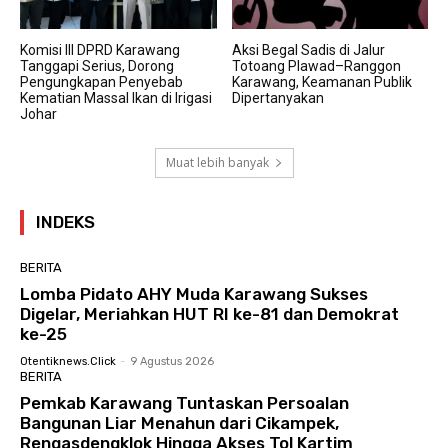
Komisi III DPRD Karawang
Aksi Begal Sadis di Jalur
Tanggapi Serius, Dorong
Totoang Plawad–Ranggon
Pengungkapan Penyebab
Karawang, Keamanan Publik
Kematian Massal Ikan di Irigasi
Dipertanyakan
Johar
Muat lebih banyak
INDEKS
BERITA
Lomba Pidato AHY Muda Karawang Sukses
Digelar, Meriahkan HUT RI ke-81 dan Demokrat
ke-25
Otentiknews.click
-
9 Agustus 2026
BERITA
Pemkab Karawang Tuntaskan Persoalan
Bangunan Liar Menahun dari Cikampek,
Rengasdengklok Hingga Akses Tol Kartim