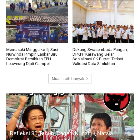
Memasuki Minggu ke-5, Suci
Dukung Swasembada Pangan,
Nurwinda Pimpin Laskar Biru
DPKPP Karawang Gelar
Demokrat Bersihkan TPU
Sosialisasi SK Bupati Terkait
Leuweung Djati Ciampel
Validasi Data Simluhtan
Muat lebih banyak
Refleksi 30 Tahun Tragedi Kudatuli, Natala