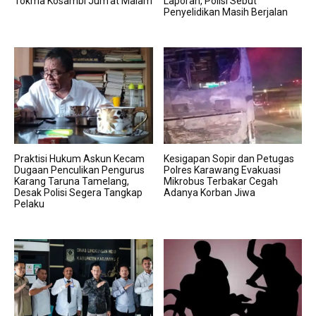
Tokma Kosambi Jum’at Malam
Laporan, Polisi Sebut
Penyelidikan Masih Berjalan
Praktisi Hukum Askun Kecam
Kesigapan Sopir dan Petugas
Dugaan Penculikan Pengurus
Polres Karawang Evakuasi
Karang Taruna Tamelang,
Mikrobus Terbakar Cegah
Desak Polisi Segera Tangkap
Adanya Korban Jiwa
Pelaku